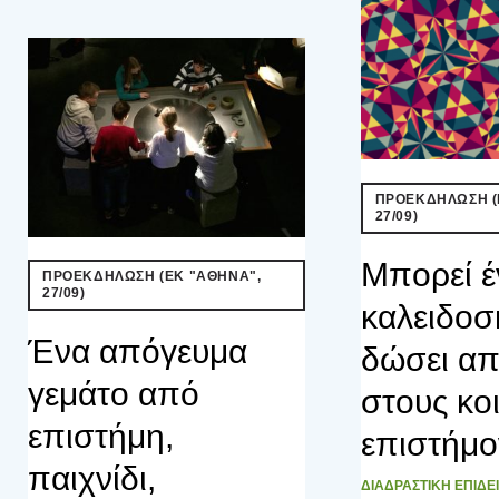
o
e
e
d
r
t
o
r
+
I
e
k
n
s
t
ΠΡΟΕΚΔΗΛΩΣΗ (
27/09)
Μπορεί έ
ΠΡΟΕΚΔΗΛΩΣΗ (ΕΚ "ΑΘΗΝΑ",
27/09)
καλειδοσ
Ένα απόγευμα
δώσει απ
γεμάτο από
στους κο
επιστήμη,
επιστήμο
παιχνίδι,
ΔΙΑΔΡΑΣΤΙΚΗ ΕΠΙΔΕ