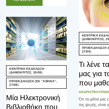
e
t
g
k
t
b
t
l
e
e
o
e
e
d
r
o
r
+
I
e
k
n
s
t
ΚΕΝΤΡΙΚΗ ΕΚΔΗ
(ΔΗΜΟΚΡΙΤΟΣ, 30
ΠΡΟΕΚΔΗΛΩΣΗ (
27/09)
Τι λένε τ
ΚΕΝΤΡΙΚΗ ΕΚΔΗΛΩΣΗ
μας για 
(ΔΗΜΟΚΡΙΤΟΣ, 30/09)
που μαθα
ΠΡΟΕΚΔΗΛΩΣΗ (ΕΚ "ΑΘΗΝΑ",
27/09)
ΔΙΑΔΡΑΣΤΙΚΗ ΕΠΙΔΕ
Μία Ηλεκτρονική
Ότι τα μάτια μας 
της ψυχής, είναι 
Βιβλιοθήκη που