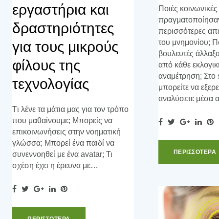
εργαστήρια και
Ποιές κοινωνικές
πραγματοποίησαν
δραστηριότητες
περισσότερες απε
του μνημονίου; Π
για τους μικρούς
βουλευτές άλλαξα
φίλους της
από κάθε εκλογικ
αναμέτρηση; Στο 
τεχνολογίας
μπορείτε να εξερε
αναλύσετε μέσα
Tι λένε τα μάτια μας για τον τρόπο
που μαθαίνουμε; Μπορείς να
F
T
G
L
P
επικοινωνήσεις στην νοηματική
a
w
o
i
i
γλώσσα; Μπορεί ένα παιδί να
c
i
o
n
n
ΠΕΡΙΣΣOΤΕΡΑ
συνεννοηθεί με ένα avatar; Τι
e
t
g
k
t
σχέση έχει η έρευνα με…
b
t
l
e
e
o
e
e
d
r
F
T
G
L
P
o
r
+
I
e
a
w
o
i
i
k
n
s
c
i
o
n
n
t
ΠΕΡΙΣΣOΤΕΡΑ