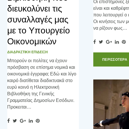
Οι επιστήμονες ξ
διευκολύνει τις
είναι και καθρέφ
που λειτουργεί ο
συναλλαγές μας
Οι κινήσεις των 
με το Υπουργείο
να ρίξουν φως…
Οικονομικών
F
T
G
L
P
a
w
o
i
i
ΔΙΑΔΡΑΣΤΙΚΗ ΕΠΙΔΕΙΞΗ
c
i
o
n
n
ΠΕΡΙΣΣOΤΕΡΑ
Μπορούν οι πολίτες να έχουν
e
t
g
k
t
πρόσβαση σε επίσημα νομικά και
b
t
l
e
e
οικονομικά έγγραφα; Εδώ και λίγο
o
e
e
d
r
καιρό διατίθεται διαδικτυακά στο
o
r
+
I
e
ευρύ κοινό η Ηλεκτρονική
k
n
s
Βιβλιοθήκη της Γενικής
t
Γραμματείας Δημοσίων Εσόδων.
Προκειται…
F
T
G
L
P
a
w
o
i
i