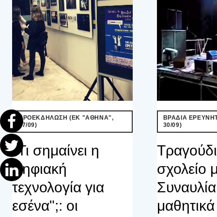
ΠΡΟΕΚΔΗΛΩΣΗ (ΕΚ "ΑΘΗΝΑ",
ΒΡΑΔΙΑ ΕΡΕΥΝΗΤ
27/09)
30/09)
"Τι σημαίνει η
Τραγούδι
ψηφιακή
σχολείο 
τεχνολογία για
Συναυλία
εσένα";: οι
μαθητικά