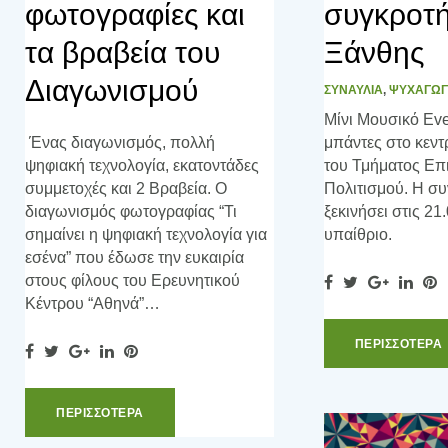
φωτογραφίες και
συγκροτή
τα βραβεία του
Ξάνθης
Διαγωνισμού
ΣΥΝΑΥΛΙΑ
,
ΨΥΧΑΓΩΓ
Μίνι Μουσικό Eve
Ένας διαγωνισμός, πολλή
μπάντες στο κεντ
ψηφιακή τεχνολογία, εκατοντάδες
του Τμήματος Επ
συμμετοχές και 2 Βραβεία. Ο
Πολιτισμού. Η συ
διαγωνισμός φωτογραφίας “Τι
ξεκινήσει στις 21
σημαίνει η ψηφιακή τεχνολογία για
υπαίθριο.
εσένα” που έδωσε την ευκαιρία
στους φίλους του Ερευνητικού
F
T
G
L
P
Κέντρου “Αθηνά”…
a
w
o
i
i
c
i
o
n
n
ΠΕΡΙΣΣOΤΕΡΑ
F
T
G
L
P
e
t
g
k
t
a
w
o
i
i
b
t
l
e
e
c
i
o
n
n
o
e
e
d
r
ΠΕΡΙΣΣOΤΕΡΑ
e
t
g
k
t
o
r
+
I
e
b
t
l
e
e
k
n
s