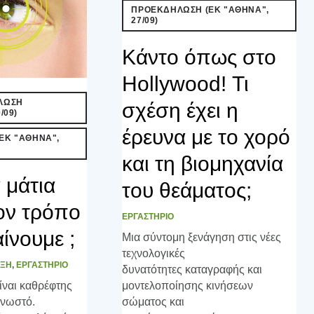
ΠΡΟΕΚΔΗΛΩΣΗ (ΕΚ "ΑΘΗΝΑ",
27/09)
Κάντο όπως στο
Hollywood! Τι
ΛΩΣΗ
σχέση έχει η
/09)
έρευνα με το χορό
ΕΚ "ΑΘΗΝΑ",
και τη βιομηχανία
α μάτια
του θεάματος;
τον τρόπο
ΕΡΓΑΣΤΗΡΙΟ
ίνουμε ;
Μια σύντομη ξενάγηση στις νέες
τεχνολογικές
ΙΞΗ
,
ΕΡΓΑΣΤΗΡΙΟ
δυνατότητες καταγραφής και
είναι καθρέφτης
μοντελοποίησης κινήσεων
γνωστό.
σώματος και