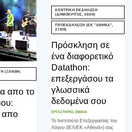
ΚΕΝΤΡΙΚΗ ΕΚΔΗΛΩΣΗ
(ΔΗΜΟΚΡΙΤΟΣ, 30/09)
ΠΡΟΕΚΔΗΛΩΣΗ (ΕΚ "ΑΘΗΝΑ",
27/09)
Πρόσκληση σε
ένα διαφορετικό
Datathon:
Η (ΞΑΝΘΗ,
επεξεργάσου τα
γλωσσικά
α απο το
δεδομένα σου
μου:
 απο
ΕΡΓΑΣΤΗΡΙΟ
,
ΟΜΙΛΙΑ
To Ινστιτούτο Επεξεργασίας του
Λόγου (ΙΕΛ/ΕΚ «Αθηνά») σας