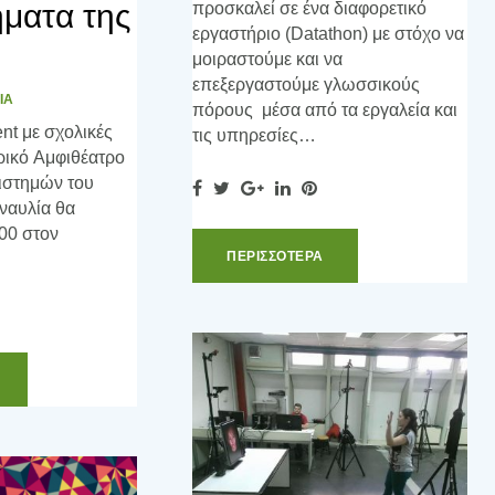
ματα της
προσκαλεί σε ένα διαφορετικό
εργαστήριο (Datathon) με στόχο να
μοιραστούμε και να
επεξεργαστούμε γλωσσικούς
ΙΑ
πόρους μέσα από τα εργαλεία και
nt με σχολικές
τις υπηρεσίες…
ρικό Αμφιθέατρο
ιστημών του
F
T
G
L
P
ναυλία θα
a
w
o
i
i
.00 στον
c
i
o
n
n
ΠΕΡΙΣΣOΤΕΡΑ
e
t
g
k
t
b
t
l
e
e
o
e
e
d
r
o
r
+
I
e
k
n
s
t