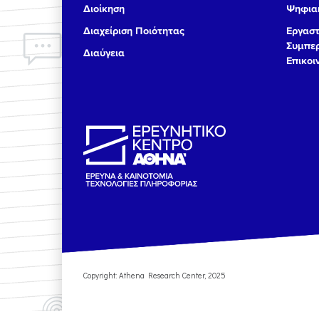
Διοίκηση
Ψηφιακ
17
Διαχείριση Ποιότητας
Εργαστ
Συμπερ
Διαύγεια
18
Επικοι
19
20
21
22
23
Copyright: Athena Research Center, 2025