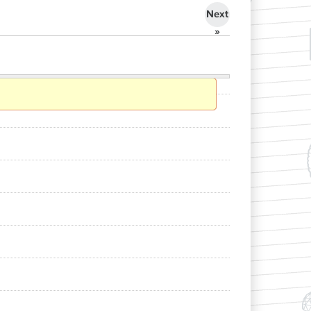
Next
»