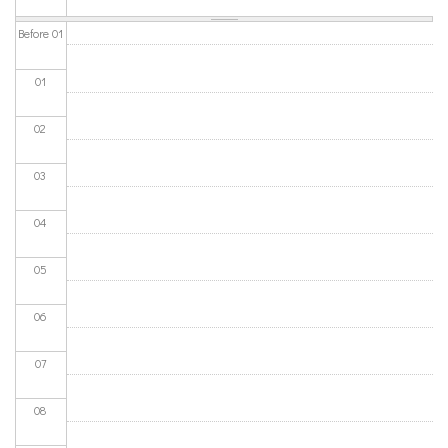
Before 01
01
02
03
04
05
06
07
08