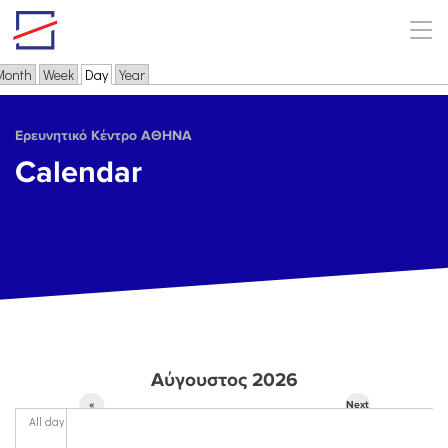
Skip to main content
Month
Week
Day
(active tab)
Year
Primary tabs
Ερευνητικό Κέντρο ΑΘΗΝΑ
Calendar
Αύγουστος 2026
«
Next
All day
Prev
»