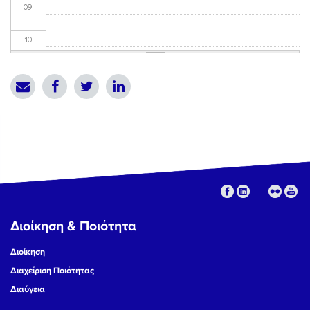
09
10
11
12
13
14
15
Διοίκηση & Ποιότητα
16
Διοίκηση
17
Διαχείριση Ποιότητας
Διαύγεια
18