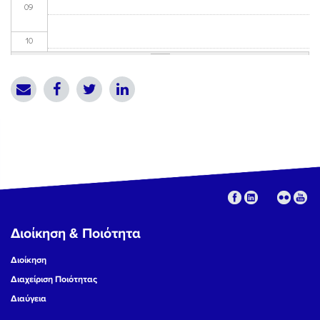
09
10
11
12
13
14
15
Διοίκηση & Ποιότητα
16
Διοίκηση
17
Διαχείριση Ποιότητας
Διαύγεια
18