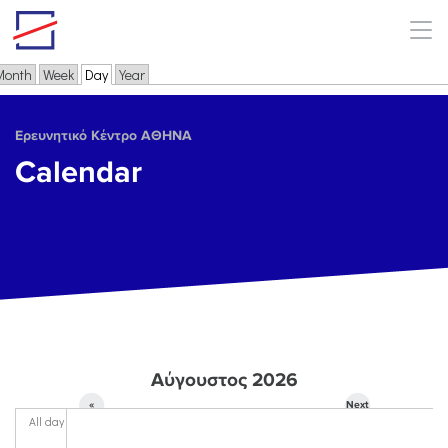
Skip to main content
Month
Week
Day
(active tab)
Year
Primary tabs
Ερευνητικό Κέντρο ΑΘΗΝΑ
Calendar
Αύγουστος 2026
«
Next
All day
Prev
»