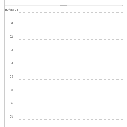
Before 01
01
02
03
04
05
06
07
08