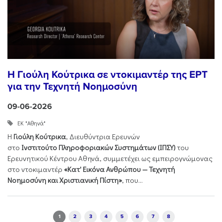
Η Γιούλη Κούτρικα σε ντοκιμαντέρ της ΕΡΤ
για την Τεχνητή Νοημοσύνη
09-06-2026
ΕΚ "Αθηνά"
Η
Γιούλη Κούτρικα
, Διευθύντρια Ερευνών
στο
Ινστιτούτο Πληροφοριακών Συστημάτων (ΙΠΣΥ)
του
Ερευνητικού Κέντρου Αθηνά, συμμετέχει ως εμπειρογνώμονας
στο ντοκιμαντέρ
«Κατ' Εικόνα Ανθρώπου — Τεχνητή
Νοημοσύνη και Χριστιανική Πίστη»
, που...
Pages
1
2
3
4
5
6
7
8