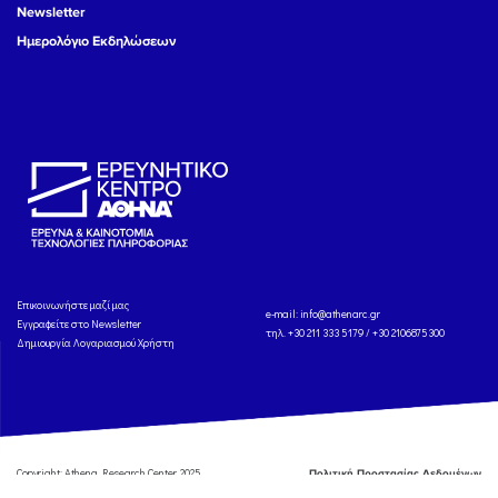
Newsletter
Ημερολόγιο Εκδηλώσεων
Eπικοινωνήστε μαζί μας
e-mail:
info@athenarc.gr
Εγγραφείτε στο Newsletter
τηλ. +30 211 333 5179 / +30 2106875300
Δημιουργία Λογαριασμού Χρήστη
Copyright: Athena Research Center, 2025
Πολιτική Προστασίας Δεδομένων
Προσωπικού Χαρακτήρα
'Οροι