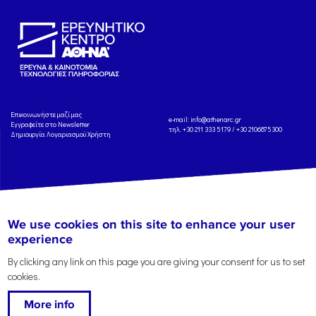
Eπικοινωνήστε μαζί μας
e-mail:
info@athenarc.gr
Εγγραφείτε στο Newsletter
τηλ. +30 211 333 5179 / +30 2106875300
Δημιουργία Λογαριασμού Χρήστη
Copyright: Athena Research Center, 2025
Πολιτική Προστασίας Δεδομένων
We use cookies on this site to enhance your user
Προσωπικού Χαρακτήρα
'Οροι
Χρήσης
Αναφορά
experience
By clicking any link on this page you are giving your consent for us to set
cookies.
More info