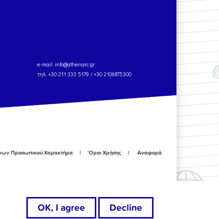
e-mail:
info@athenarc.gr
τηλ. +30 211 333 5179 / +30 2106875300
ένων Προσωπικού Χαρακτήρα
'Οροι Χρήσης
Αναφορά
OK, I agree
Decline