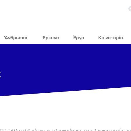
'Ανθρωποι
'Ερευνα
Έργα
Καινοτομία
ς