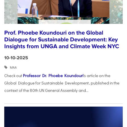
Prof. Phoebe Koundouri on the Global
Dialogue for Sustainable Development: Key
Insights from UNGA and Climate Week NYC
10-10-2025
ΜΑΑ
Check out
Professor Dr. Phoebe Koundouri
's article on the
Global Dialogue for Sustainable Development, published in the
context of the 80th UN General Assembly and...