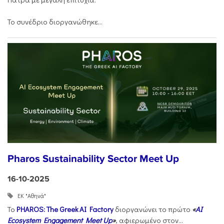
Το συνέδριο διοργανώθηκε...
Pharos Sustainability Sector Meet Up
16-10-2025
ΕΚ "Αθηνά"
Το
PHAROS: The Greek AI Factory
διοργανώνει το πρώτο
«
AI
Ecosystem Engagement Meet Up
»
, αφιερωμένο στον...