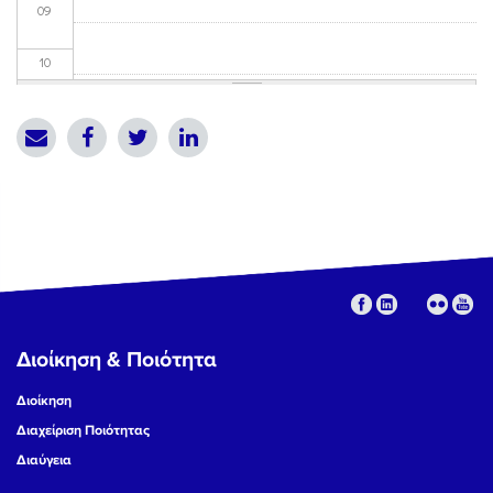
09
10
11
12
13
14
15
Διοίκηση & Ποιότητα
16
Διοίκηση
17
Διαχείριση Ποιότητας
Διαύγεια
18