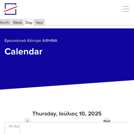
Skip to main content
Month
Week
Day
(active tab)
Year
Primary tabs
Ερευνητικό Κέντρο ΑΘΗΝΑ
Calendar
Thursday, Ιούλιος 10, 2025
«
Next
All day
Prev
»