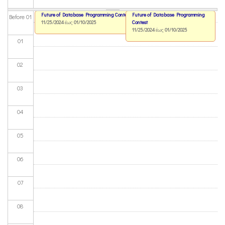
Future of Database Programming Contest
Future of Database Programming
Before 01
11/25/2024
έως
01/10/2025
Contest
11/25/2024
έως
01/10/2025
01
02
03
04
05
06
07
08