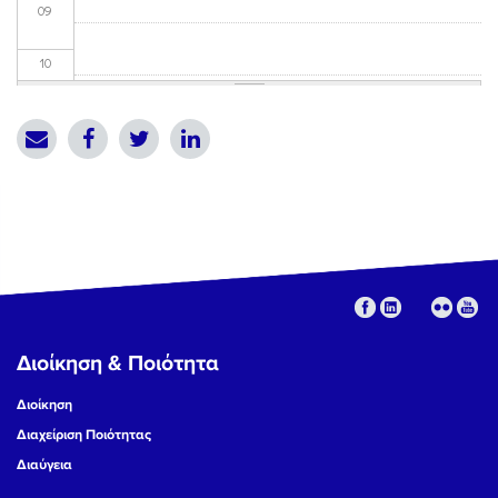
09
10
11
12
13
14
15
Διοίκηση & Ποιότητα
16
Διοίκηση
17
Διαχείριση Ποιότητας
Διαύγεια
18