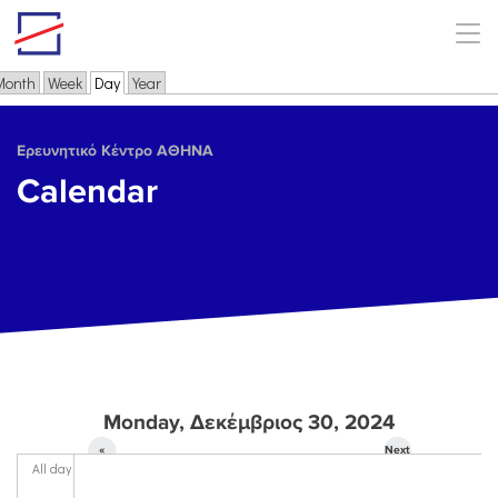
Skip to main content
Month
Week
Day
(active tab)
Year
Primary tabs
Ερευνητικό Κέντρο ΑΘΗΝΑ
Calendar
Monday, Δεκέμβριος 30, 2024
«
Next
All day
Prev
»