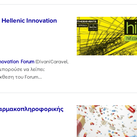
Hellenic Innovation
nnovation Forum
(DivaniCaravel,
 μπορούσε να λείπει:
κθεση του Forum...
αρμακοπληροφορικής