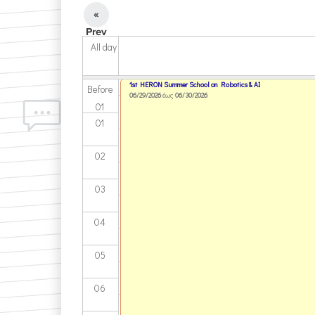
«
Prev
All day
1st HERON Summer School on Robotics & AI
Before
06/29/2026
έως
06/30/2026
01
01
02
03
04
05
06