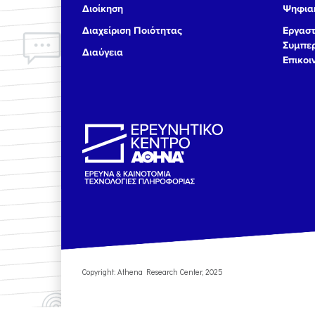
Διοίκηση
Ψηφιακ
17
Διαχείριση Ποιότητας
Εργαστ
Συμπερ
Διαύγεια
18
Επικοι
19
20
21
22
23
Copyright: Athena Research Center, 2025