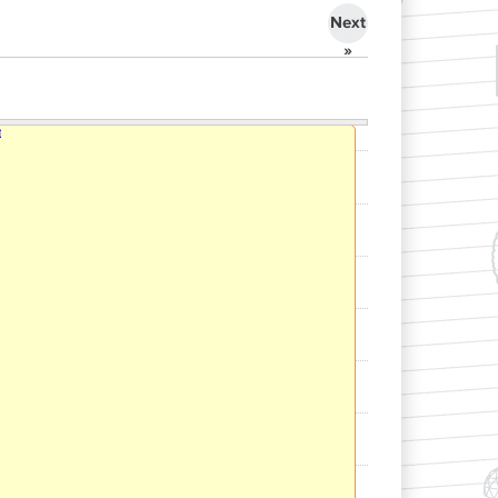
Next
»
I