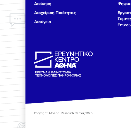
Διοίκηση
Ψηφιακ
17
Διαχείριση Ποιότητας
Εργαστ
Συμπερ
Διαύγεια
18
Επικοι
19
20
21
22
23
Copyright: Athena Research Center, 2025