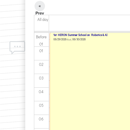
«
Prev
All day
1st HERON Summer School on Robotics & AI
Before
06/29/2026
έως
06/30/2026
01
01
02
03
04
05
06