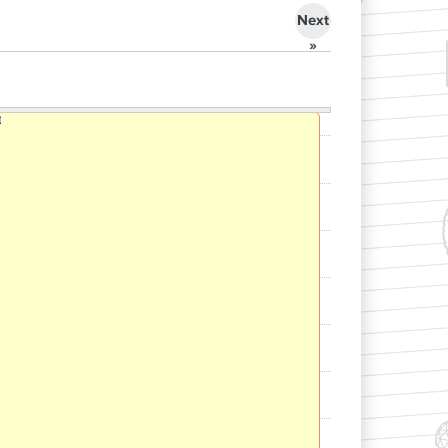
Next
»
I