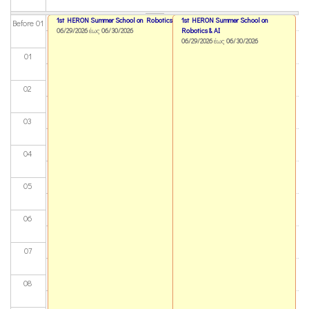
1st HERON Summer School on Robotics & AI
1st HERON Summer School on
Before 01
06/29/2026
έως
06/30/2026
Robotics & AI
06/29/2026
έως
06/30/2026
01
02
03
04
05
06
07
08