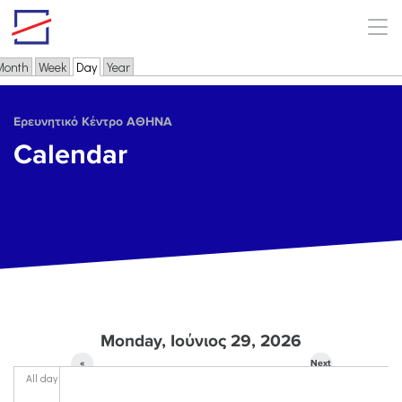
Skip to main content
Month
Week
Day
(active tab)
Year
Primary tabs
Ερευνητικό Κέντρο ΑΘΗΝΑ
Calendar
Monday, Ιούνιος 29, 2026
«
Next
All day
Prev
»