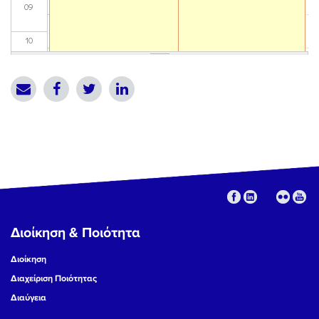
09
10
11
12
13
14
15
Διοίκηση & Ποιότητα
16
Διοίκηση
17
Διαχείριση Ποιότητας
Διαύγεια
18