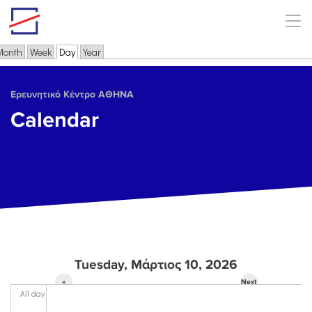
Skip to main content
Month
Week
Day
(active tab)
Year
Primary tabs
Ερευνητικό Κέντρο ΑΘΗΝΑ
Calendar
Tuesday, Μάρτιος 10, 2026
«
Next
All day
Prev
»