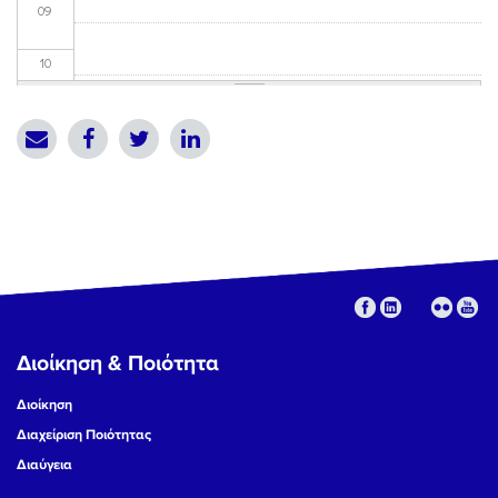
09
10
11
12
13
14
15
Διοίκηση & Ποιότητα
16
Διοίκηση
17
Διαχείριση Ποιότητας
Διαύγεια
18