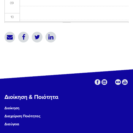
09
10
11
12
13
14
15
Διοίκηση & Ποιότητα
16
Διοίκηση
17
Διαχείριση Ποιότητας
Διαύγεια
18