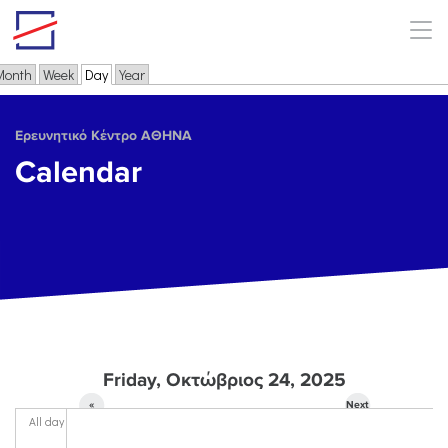
Skip to main content
Month
Week
Day
(active tab)
Year
Primary tabs
Ερευνητικό Κέντρο ΑΘΗΝΑ
Calendar
Friday, Οκτώβριος 24, 2025
«
Next
All day
Prev
»