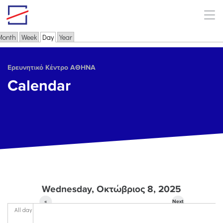
Skip to main content
Month
Week
Day
(active tab)
Year
Primary tabs
Ερευνητικό Κέντρο ΑΘΗΝΑ
Calendar
Wednesday, Οκτώβριος 8, 2025
«
Next
All day
Prev
»