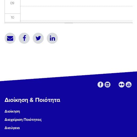
09
10
11
12
13
14
15
Διοίκηση & Ποιότητα
16
Διοίκηση
17
Διαχείριση Ποιότητας
Διαύγεια
18