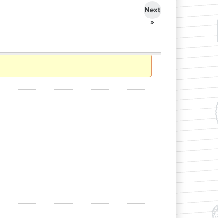
Next
»