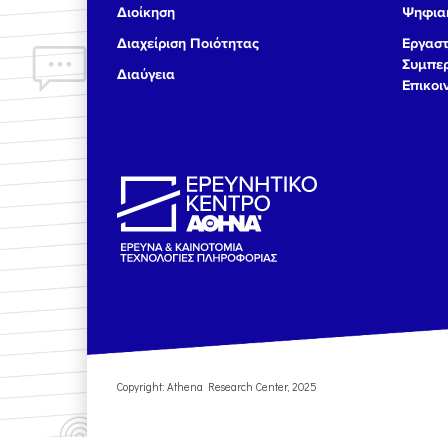
Διοίκηση
Ψηφιακ
17
Διαχείριση Ποιότητας
Εργαστ
Συμπερ
Διαύγεια
18
Επικοι
19
20
21
22
23
Copyright: Athena Research Center, 2025