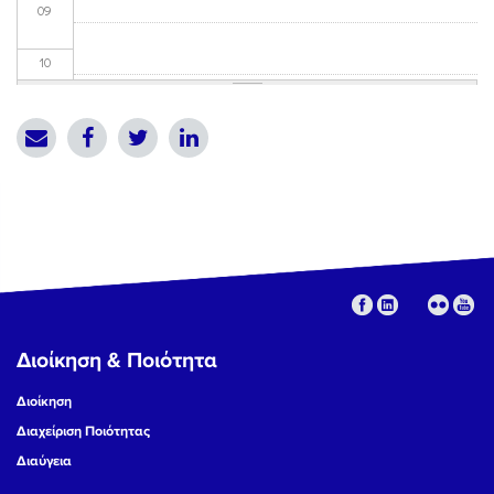
09
10
11
12
13
14
15
Διοίκηση & Ποιότητα
16
Διοίκηση
17
Διαχείριση Ποιότητας
Διαύγεια
18