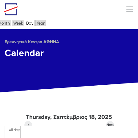
Skip to main content
Month
Week
Day
(active tab)
Year
Primary tabs
Ερευνητικό Κέντρο ΑΘΗΝΑ
Calendar
Thursday, Σεπτέμβριος 18, 2025
«
Next
All day
Prev
»