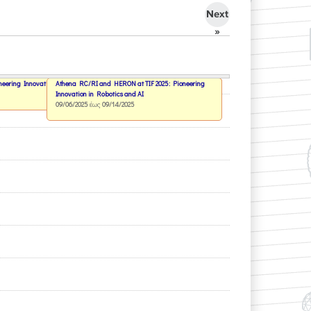
Next
»
eering Innovation in Robotics and AI
Athena RC/RI and HERON at TIF 2025: Pioneering
Innovation in Robotics and AI
09/06/2025
έως
09/14/2025