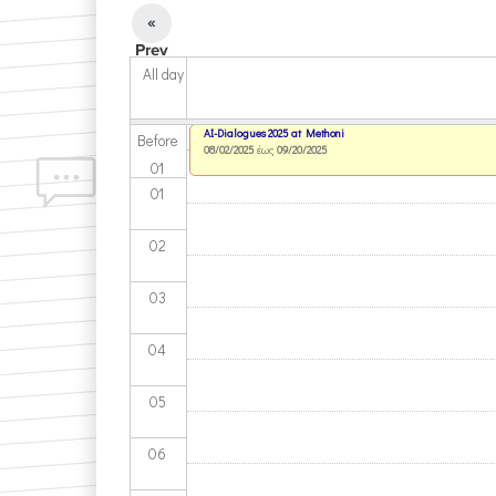
«
Prev
All day
AI-Dialogues 2025 at Methoni
Before
08/02/2025
έως
09/20/2025
01
01
02
03
04
05
06