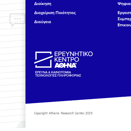
Διοίκηση
Ψηφιακ
17
Διαχείριση Ποιότητας
Εργαστ
Συμπερ
Διαύγεια
18
Επικοι
19
20
21
22
23
Copyright: Athena Research Center, 2025