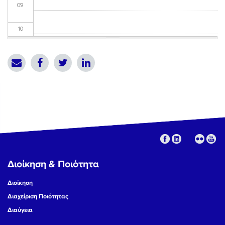
09
10
11
12
13
14
15
Διοίκηση & Ποιότητα
16
Διοίκηση
17
Διαχείριση Ποιότητας
Διαύγεια
18