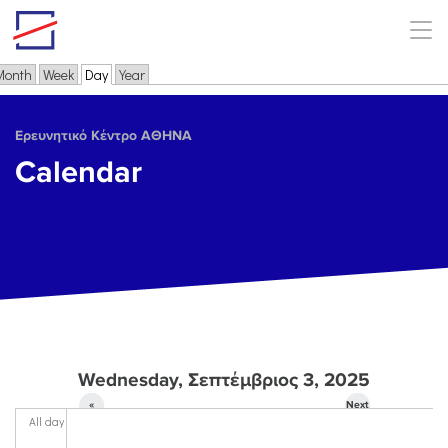
Skip to main content
Month
Week
Day
(active tab)
Year
Primary tabs
Ερευνητικό Κέντρο ΑΘΗΝΑ
Calendar
Wednesday, Σεπτέμβριος 3, 2025
«
Next
All day
Prev
»