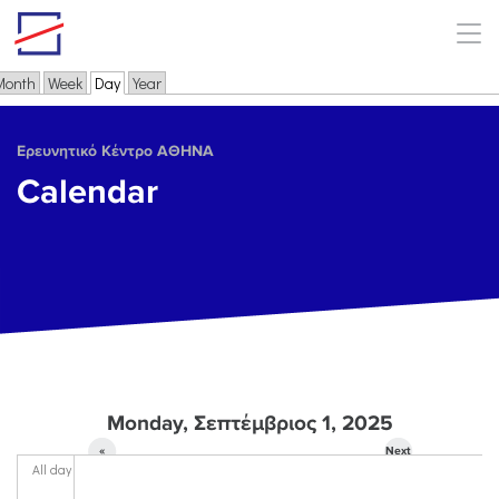
Skip to main content
Month
Week
Day
(active tab)
Year
Primary tabs
Ερευνητικό Κέντρο ΑΘΗΝΑ
Calendar
Monday, Σεπτέμβριος 1, 2025
«
Next
All day
Prev
»