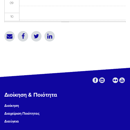
09
10
11
12
13
14
15
Διοίκηση & Ποιότητα
16
Διοίκηση
17
Διαχείριση Ποιότητας
Διαύγεια
18