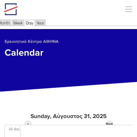
Skip to main content
Month
Week
Day
(active tab)
Year
Primary tabs
Ερευνητικό Κέντρο ΑΘΗΝΑ
Calendar
Sunday, Αύγουστος 31, 2025
«
Next
All day
Prev
»