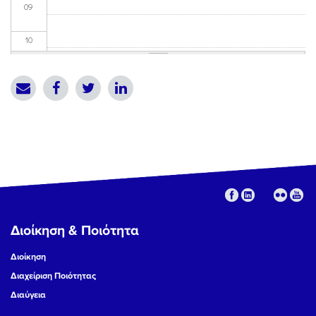
09
10
11
12
13
14
15
Διοίκηση & Ποιότητα
16
Διοίκηση
17
Διαχείριση Ποιότητας
Διαύγεια
18