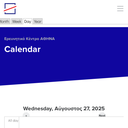
Skip to main content
Month
Week
Day
(active tab)
Year
Primary tabs
Ερευνητικό Κέντρο ΑΘΗΝΑ
Calendar
Wednesday, Αύγουστος 27, 2025
«
Next
All day
Prev
»