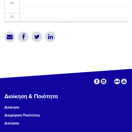
09
10
11
12
13
14
15
Διοίκηση & Ποιότητα
16
Διοίκηση
17
Διαχείριση Ποιότητας
Διαύγεια
18