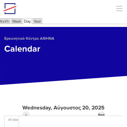
Skip to main content
Month
Week
Day
(active tab)
Year
Primary tabs
Ερευνητικό Κέντρο ΑΘΗΝΑ
Calendar
Wednesday, Αύγουστος 20, 2025
«
Next
All day
Prev
»