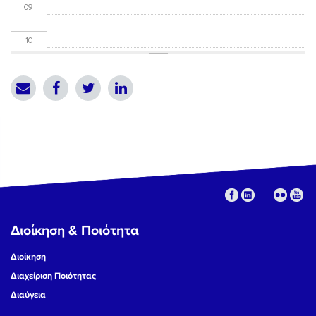
09
10
11
12
13
14
15
Διοίκηση & Ποιότητα
16
Διοίκηση
17
Διαχείριση Ποιότητας
Διαύγεια
18