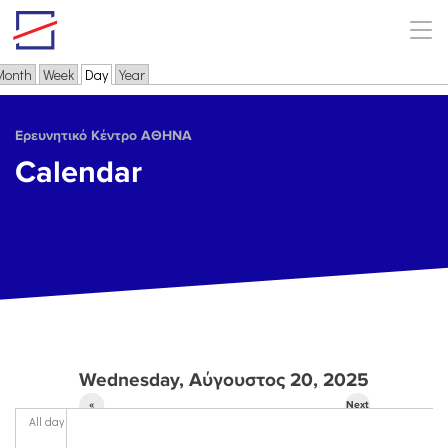
Skip to main content
Month
Week
Day
(active tab)
Year
Primary tabs
Ερευνητικό Κέντρο ΑΘΗΝΑ
Calendar
Wednesday, Αύγουστος 20, 2025
«
Next
All day
Prev
»