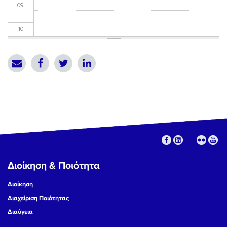
09
10
11
12
13
14
15
Διοίκηση & Ποιότητα
16
Διοίκηση
17
Διαχείριση Ποιότητας
Διαύγεια
18