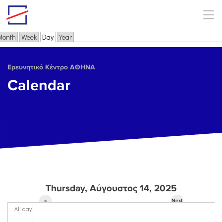
Skip to main content
Month
Week
Day
(active tab)
Year
Primary tabs
Ερευνητικό Κέντρο ΑΘΗΝΑ
Calendar
Thursday, Αύγουστος 14, 2025
«
Next
All day
Prev
»