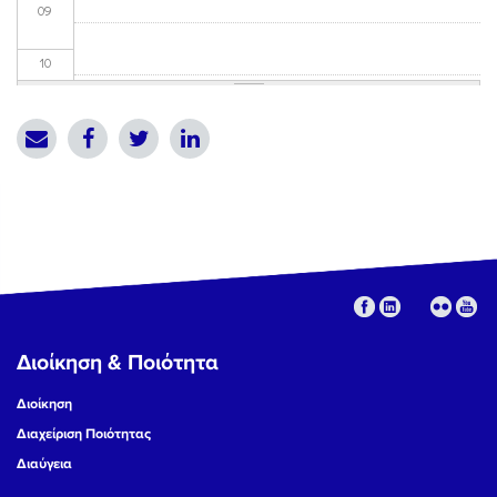
09
10
11
12
13
14
15
Διοίκηση & Ποιότητα
16
Διοίκηση
17
Διαχείριση Ποιότητας
Διαύγεια
18