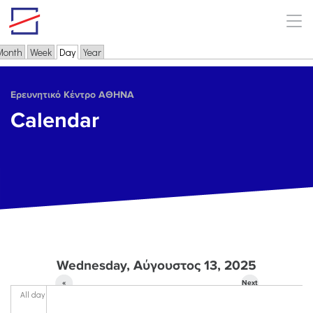
Skip to main content
Month
Week
Day
(active tab)
Year
Primary tabs
Ερευνητικό Κέντρο ΑΘΗΝΑ
Calendar
Wednesday, Αύγουστος 13, 2025
«
Next
All day
Prev
»