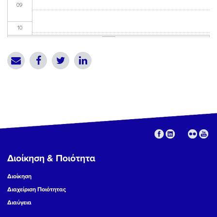
09
10
11
12
13
14
15
Διοίκηση & Ποιότητα
16
Διοίκηση
17
Διαχείριση Ποιότητας
Διαύγεια
18