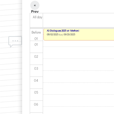
«
Prev
All day
AI-Dialogues 2025 at Methoni
Before
08/02/2025
έως
09/20/2025
01
01
02
03
04
05
06