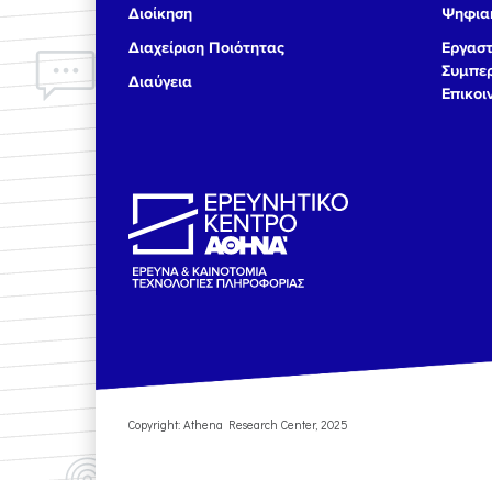
Διοίκηση
Ψηφιακ
17
Διαχείριση Ποιότητας
Εργαστ
Συμπερ
Διαύγεια
18
Επικοι
19
20
21
22
23
Copyright: Athena Research Center, 2025