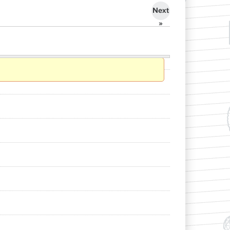
Next
»