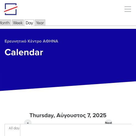
Skip to main content
Month
Week
Day
(active tab)
Year
Primary tabs
Ερευνητικό Κέντρο ΑΘΗΝΑ
Calendar
Thursday, Αύγουστος 7, 2025
«
Next
All day
Prev
»