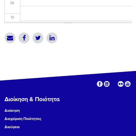
09
10
11
12
13
14
15
Διοίκηση & Ποιότητα
16
Διοίκηση
17
Διαχείριση Ποιότητας
Διαύγεια
18