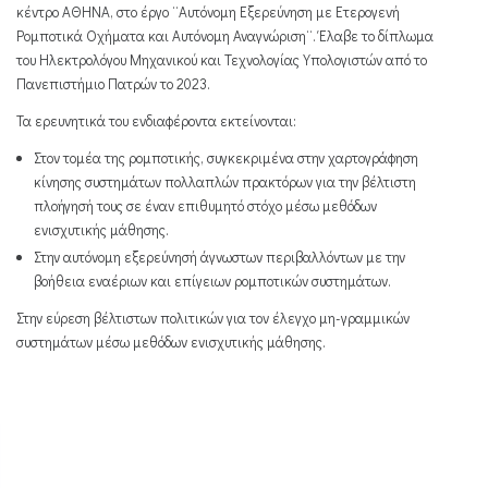
κέντρο ΑΘΗΝΑ, στο έργο ¨Αυτόνομη Εξερεύνηση με Ετερογενή
Ρομποτικά Οχήματα και Αυτόνομη Αναγνώριση¨. Έλαβε το δίπλωμα
του Ηλεκτρολόγου Μηχανικού και Τεχνολογίας Υπολογιστών από το
Πανεπιστήμιο Πατρών το 2023.
Τα ερευνητικά του ενδιαφέροντα εκτείνονται:
Στον τομέα της ρομποτικής, συγκεκριμένα στην χαρτογράφηση
κίνησης συστημάτων πολλαπλών πρακτόρων για την βέλτιστη
πλοήγησή τους σε έναν επιθυμητό στόχο μέσω μεθόδων
ενισχυτικής μάθησης.
Στην αυτόνομη εξερεύνησή άγνωστων περιβαλλόντων με την
βοήθεια εναέριων και επίγειων ρομποτικών συστημάτων.
Στην εύρεση βέλτιστων πολιτικών για τον έλεγχο μη-γραμμικών
συστημάτων μέσω μεθόδων ενισχυτικής μάθησης.