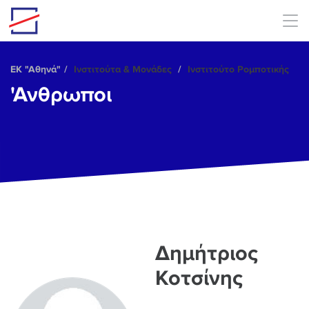
Skip to main content
ΕΚ "Αθηνά"
Ινστιτούτα & Μονάδες
Ινστιτούτο Ρομποτικής
'Ανθρωποι
Δημήτριος
Κοτσίνης