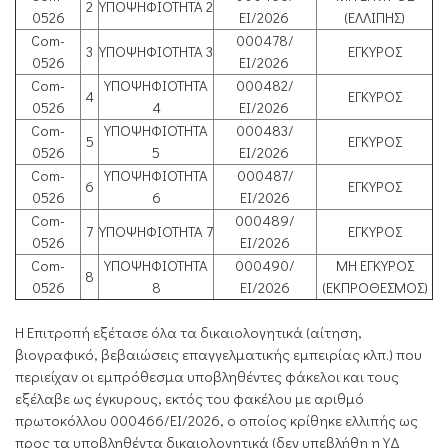
2
ΥΠΟΨΗΦΙΟΤΗΤΑ 2
0526
ΕΙ/2026
(ΕΛΛΙΠΗΣ)
Com-
000478/
3
ΥΠΟΨΗΦΙΟΤΗΤΑ 3
ΕΓΚΥΡΟΣ
0526
ΕΙ/2026
Com-
ΥΠΟΨΗΦΙΟΤΗΤΑ
000482/
4
ΕΓΚΥΡΟΣ
0526
4
ΕΙ/2026
Com-
ΥΠΟΨΗΦΙΟΤΗΤΑ
000483/
5
ΕΓΚΥΡΟΣ
0526
5
ΕΙ/2026
Com-
ΥΠΟΨΗΦΙΟΤΗΤΑ
000487/
6
ΕΓΚΥΡΟΣ
0526
6
ΕΙ/2026
Com-
000489/
7
ΥΠΟΨΗΦΙΟΤΗΤΑ 7
ΕΓΚΥΡΟΣ
0526
ΕΙ/2026
Com-
ΥΠΟΨΗΦΙΟΤΗΤΑ
000490/
ΜΗ ΕΓΚΥΡΟΣ
8
0526
8
ΕΙ/2026
(ΕΚΠΡΟΘΕΣΜΟΣ)
Η Επιτροπή εξέτασε όλα τα δικαιολογητικά (αίτηση,
βιογραφικό, βεβαιώσεις επαγγελματικής εμπειρίας κλπ.) που
περιείχαν οι εμπρόθεσμα υποβληθέντες φάκελοι και τους
εξέλαβε ως έγκυρους, εκτός του φακέλου με αριθμό
πρωτοκόλλου 000466/ΕΙ/2026, ο οποίος κρίθηκε ελλιπής ως
προς τα υποβληθέντα δικαιολογητικά (δεν υπεβλήθη η ΥΔ