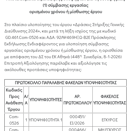
(1) σύμβασης εργασίας
ορισμένου χρόνου ή μίσθωσης έργου
Στο πλαίσιο υλοποίησης του έργου «Δράσεις Στήριξης Γενικής
Διεύθυνσης 2024», και μετά τη λήξη ισχύος της με κωδικό
GD.461.Com-0526 και ΑΔΑ: 92ΛΨ469ΗΞΩ-Β2Ε Πρόσκλησης
Εκδήλωσης Ενδιαφέροντος για υλοποίηση σύμβασης
εργασίας ορισμένου χρόνου ή μίσθωσης έργου, η ορισθείσα
η
με απόφαση του ΔΣ του ΕΚ Αθηνά (448
Συνεδρία, 8-1-2026)
Επιτροπή Αξιολόγησης παρέλαβε και αξιολόγησε τις
ακόλουθες προτάσεις υποψηφιότητας:
ΠΡΩΤΟΚΟΛΛΟ ΠΑΡΑΛΑΒΗΣ ΦΑΚΕΛΩΝ ΥΠΟΨΗΦΙΟΤΗΤΑΣ
Κωδικός
Προς
Α/
ΑΡ.
ΦΑΚΕΛΟΣ
ΥΠΟΨΗΦΙΟΤΗΤΕΣ
Ανάθεση
Α
ΠΡΩΤΟΚΟΛΛΟΥ
ΥΠΟΨΗΦΙΟΤΗΤΑΣ
Έργου
Com-
000451/
1
ΥΠΟΨΗΦΙΟΤΗΤΑ 1
ΕΓΚΥΡΟΣ
0526
ΕΙ/2026
Com-
000466/
ΜΗ ΕΓΚΥΡΟΣ