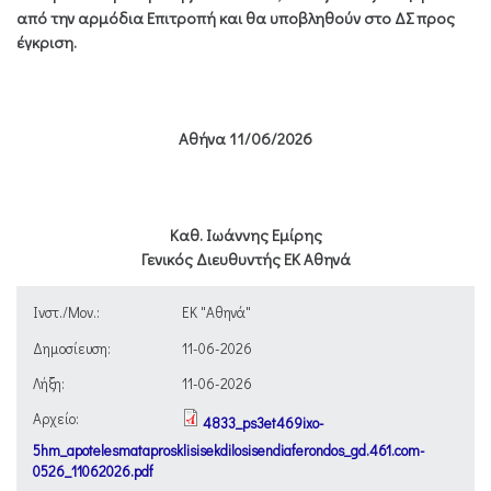
από την αρμόδια Επιτροπή και θα υποβληθούν στο ΔΣ προς
έγκριση.
Αθήνα 11/06/2026
Καθ. Ιωάννης Εμίρης
Γενικός Διευθυντής ΕΚ Αθηνά
Ινστ./Μον.:
ΕΚ "Αθηνά"
Δημοσίευση:
11-06-2026
Λήξη:
11-06-2026
Αρχείο:
4833_ps3et469ixo-
5hm_apotelesmataprosklisisekdilosisendiaferondos_gd.461.com-
0526_11062026.pdf