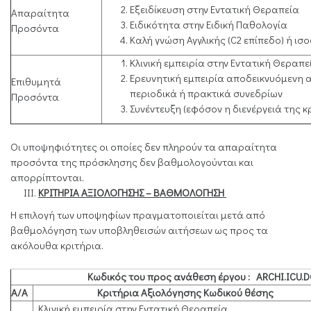
Εξειδίκευση στην Εντατική Θεραπεία
Απαραίτητα
Ειδικότητα στην Ειδική Παθολογία
Προσόντα
Καλή γνώση Αγγλικής (C2 επίπεδο) ή ισ
Κλινική εμπειρία στην Εντατική Θεραπε
Ερευνητική εμπειρία αποδεικνυόμενη 
Επιθυμητά
περιοδικά ή πρακτικά συνεδρίων
Προσόντα
Συνέντευξη (εφόσον η διενέργειά της κ
Οι υποψηφιότητες οι οποίες δεν πληρούν τα απαραίτητα
προσόντα της πρόσκλησης δεν βαθμολογούνται και
απορρίπτονται.
ΚΡΙΤΗΡΙΑ ΑΞΙΟΛΟΓΗΣΗΣ – ΒΑΘΜΟΛΟΓΗΣΗ
Η επιλογή των υποψηφίων πραγματοποιείται μετά από
βαθμολόγηση των υποβληθεισών αιτήσεων ως προς τα
ακόλουθα κριτήρια.
Κωδικός του προς ανάθεση έργου
:
ARCHI
.
ICU
.
D
Α/Α
Κριτήρια Αξιολόγησης Κωδικού θέσης
Kλινική εμπειρία στην Εντατική Θεραπεία