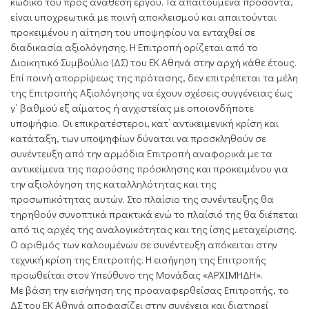
κωδικό του προς ανάθεση έργου. Τα απαιτούμενα προσόντα,
είναι υποχρεωτικά με ποινή αποκλεισμού και απαιτούνται
προκειμένου η αίτηση του υποψηφίου να ενταχθεί σε
διαδικασία αξιολόγησης. Η Επιτροπή ορίζεται από το
Διοικητικό Συμβούλιο (ΔΣ) του ΕΚ Αθηνά στην αρχή κάθε έτους.
Επί ποινή απορρίψεως της πρότασης, δεν επιτρέπεται τα μέλη
της Επιτροπής Αξιολόγησης να έχουν σχέσεις συγγένειας έως
γ΄ βαθμού εξ αίματος ή αγχιστείας με οποιονδήποτε
υποψήφιο. Οι επικρατέστεροι, κατ’ αντικειμενική κρίση και
κατάταξη, των υποψηφίων δύναται να προσκληθούν σε
συνέντευξη από την αρμόδια Επιτροπή αναφορικά με τα
αντικείμενα της παρούσης πρόσκλησης και προκειμένου για
την αξιολόγηση της καταλληλότητας και της
προσωπικότητας αυτών. Στο πλαίσιο της συνέντευξης θα
τηρηθούν συνοπτικά πρακτικά ενώ το πλαίσιό της θα διέπεται
από τις αρχές της αναλογικότητας και της ίσης μεταχείρισης.
Ο αριθμός των καλουμένων σε συνέντευξη απόκειται στην
τεχνική κρίση της Επιτροπής. Η εισήγηση της Επιτροπής
προωθείται στον Υπεύθυνο της Μονάδας «ΑΡΧΙΜΗΔΗ».
Με βάση την εισήγηση της προαναφερθείσας Επιτροπής, το
ΔΣ του ΕΚ Αθηνά αποφασίζει στην συνέχεια και διατηρεί