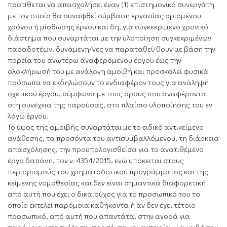
προτίθεται να απασχολήσει έναν (1) επιστημονικό συνεργάτη
με τον οποίο θα συναφθεί σύμβαση εργασίας ορισμένου
χρόνου ή μίσθωσης έργου και δη, για συγκεκριμένο χρονικό
διάστημα που συναρτάται με την υλοποίηση συγκεκριμένων
παραδοτέων, δυνάμενη/νες να παραταθεί/θουν με βάση την
πορεία του ανωτέρω αναφερόμενου έργου έως την
ολοκλήρωσή του με ανάλογη αμοιβή και προσκαλεί φυσικά
πρόσωπα να εκδηλώσουν το ενδιαφέρον τους για ανάληψη
σχετικού έργου, σύμφωνα με τους όρους που αναφέρονται
στη συνέχεια της παρούσας, στο πλαίσιο υλοποίησης του εν
λόγω έργου.
Το ύψος της αμοιβής συναρτάται με το ειδικό αντικείμενο
ανάθεσης, τα προσόντα του αντισυμβαλλόμενου, τη διάρκεια
απασχόλησης, την προϋπολογισθείσα για το ανατιθέμενο
έργο δαπάνη, τον ν. 4354/2015, ενώ υπόκειται στους
περιορισμούς του χρηματοδοτικού προγράμματος και της
κείμενης νομοθεσίας και δεν είναι σημαντικά διαφορετική
από αυτή που έχει ο δικαιούχος για το προσωπικό του το
οποίο εκτελεί παρόμοια καθήκοντα ή αν δεν έχει τέτοιο
προσωπικό, από αυτή που απαντάται στην αγορά για