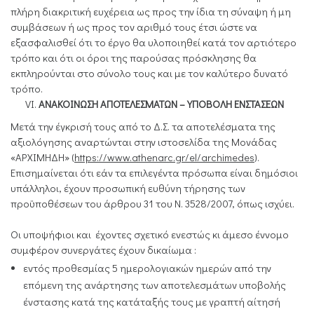
πλήρη διακριτική ευχέρεια ως προς την ίδια τη σύναψη ή μη
συμβάσεων ή ως προς τον αριθμό τους έτσι ώστε να
εξασφαλισθεί ότι το έργο θα υλοποιηθεί κατά τον αρτιότερο
τρόπο και ότι οι όροι της παρούσας πρόσκλησης θα
εκπληρούνται στο σύνολο τους και με τον καλύτερο δυνατό
τρόπο.
ΑΝΑΚΟΙΝΩΣΗ ΑΠΟΤΕΛΕΣΜΑΤΩΝ – ΥΠΟΒΟΛΗ ΕΝΣΤΑΣΕΩΝ
Μετά την έγκρισή τους από το Δ.Σ. τα αποτελέσματα της
αξιολόγησης αναρτώνται στην ιστοσελίδα της Μονάδας
«ΑΡΧΙΜΗΔΗ» (
https://www.athenarc.gr/el/archimedes
).
Επισημαίνεται ότι εάν τα επιλεγέντα πρόσωπα είναι δημόσιοι
υπάλληλοι, έχουν προσωπική ευθύνη τήρησης των
προϋποθέσεων του άρθρου 31 του Ν. 3528/2007, όπως ισχύει.
Οι υποψήφιοι και έχοντες σχετικό ενεστώς κι άμεσο έννομο
συμφέρον συνεργάτες έχουν δικαίωμα :
εντός προθεσμίας 5 ημερολογιακών ημερών από την
επόμενη της ανάρτησης των αποτελεσμάτων υποβολής
ένστασης κατά της κατάταξής τους με γραπτή αίτησή