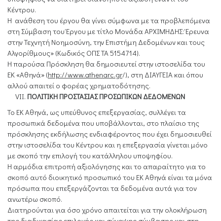
Κέντρου.
Η ανάθεση του έργου θα γίνει σύμφωνα με τα προβλεπόμενα
στη Σύμβαση του Έργου με τίτλο Μονάδα ΑΡΧΙΜΗΔΗΣ: Έρευνα
στην Τεχνητή Νοημοσύνη, την Επιστήμη Δεδομένων και τους
Αλγορίθμους» (Κωδικός ΟΠΣ ΤΑ 5154714).
H παρούσα Πρόσκληση θα δημοσιευτεί στην ιστοσελίδα του
ΕΚ «Αθηνά» (
http://www.athenarc.gr
/), στη ΔΙΑΥΓΕΙΑ και όπου
αλλού απαιτεί ο φορέας χρηματοδότησης.
ΠΟΛΙΤΙΚΗ ΠΡΟΣΤΑΣΙΑΣ ΠΡΟΣΩΠΙΚΩΝ ΔΕΔΟΜΕΝΩΝ
Το ΕΚ Αθηνά, ως υπεύθυνος επεξεργασίας, συλλέγει τα
προσωπικά δεδομένα που υποβάλλονται, στο πλαίσιο της
πρόσκλησης εκδήλωσης ενδιαφέροντος που έχει δημοσιευθεί
στην ιστοσελίδα του Κέντρου και η επεξεργασία γίνεται μόνο
με σκοπό την επιλογή του κατάλληλου υποψηφίου.
Η αρμόδια επιτροπή αξιολόγησης και το απαραίτητο για το
σκοπό αυτό διοικητικό προσωπικό του ΕΚ Αθηνά είναι τα μόνα
πρόσωπα που επεξεργάζονται τα δεδομένα αυτά για τον
ανωτέρω σκοπό.
Διατηρούνται για όσο χρόνο απαιτείται για την ολοκλήρωση
της διαδικασίας επιλογής και σύναψης σύμβασης και στη