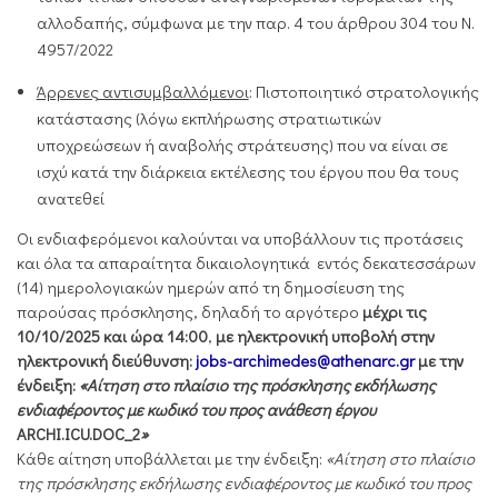
αλλοδαπής, σύμφωνα με την παρ. 4 του άρθρου 304 του Ν.
4957/2022
Άρρενες αντισυμβαλλόμενοι
: Πιστοποιητικό στρατολογικής
κατάστασης (λόγω εκπλήρωσης στρατιωτικών
υποχρεώσεων ή αναβολής στράτευσης) που να είναι σε
ισχύ κατά την διάρκεια εκτέλεσης του έργου που θα τους
ανατεθεί
Οι ενδιαφερόμενοι καλούνται να υποβάλλουν τις προτάσεις
και όλα τα απαραίτητα δικαιολογητικά εντός δεκατεσσάρων
(14) ημερολογιακών ημερών από τη δημοσίευση της
παρούσας πρόσκλησης, δηλαδή το αργότερο
μέχρι τις
10/10/2025 και ώρα 14:00
,
με ηλεκτρονική υποβολή στην
ηλεκτρονική διεύθυνση:
jobs
-
archimedes
@
athenarc
.
gr
με την
ένδειξη:
«Αίτηση στο πλαίσιο της πρόσκλησης εκδήλωσης
ενδιαφέροντος με κωδικό του προς ανάθεση έργου
ARCHI
.
ICU
.
DOC
_2
»
Κάθε αίτηση υποβάλλεται με την ένδειξη:
«Αίτηση στο πλαίσιο
της πρόσκλησης εκδήλωσης ενδιαφέροντος με κωδικό του προς