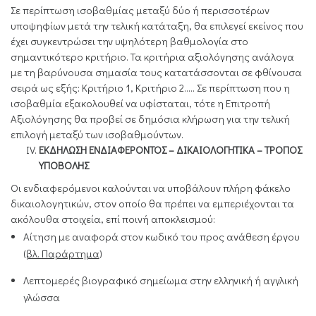
Σε περίπτωση ισοβαθμίας μεταξύ δύο ή περισσοτέρων
υποψηφίων μετά την τελική κατάταξη, θα επιλεγεί εκείνος που
έχει συγκεντρώσει την υψηλότερη βαθμολογία στο
σημαντικότερο κριτήριο. Τα κριτήρια αξιολόγησης ανάλογα
με τη βαρύνουσα σημασία τους κατατάσσονται σε φθίνουσα
σειρά ως εξής: Κριτήριο 1, Κριτήριο 2….. Σε περίπτωση που η
ισοβαθμία εξακολουθεί να υφίσταται, τότε η Επιτροπή
Αξιολόγησης θα προβεί σε δημόσια κλήρωση για την τελική
επιλογή μεταξύ των ισοβαθμούντων.
ΕΚΔΗΛΩΣΗ ΕΝΔΙΑΦΕΡΟΝΤΟΣ – ΔΙΚΑΙΟΛΟΓΗΤΙΚΑ – ΤΡΟΠΟΣ
ΥΠΟΒΟΛΗΣ
Οι ενδιαφερόμενοι καλούνται να υποβάλουν πλήρη φάκελο
δικαιολογητικών, στον οποίο θα πρέπει να εμπεριέχονται τα
ακόλουθα στοιχεία, επί ποινή αποκλεισμού:
Αίτηση με αναφορά στον κωδικό του προς ανάθεση έργου
(
βλ. Παράρτημα
)
Λεπτομερές βιογραφικό σημείωμα στην ελληνική ή αγγλική
γλώσσα