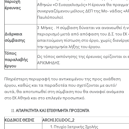
περιοχή
Αθηνών «Ο Ευαγγελισμός» Η έρευνα θα πραγματ
έρευνας
συνεργαζόμενου μέλους ΔΕΠ της Μο- νάδας «Α
Παυλόπουλο).
3 Mήνες . Η σύμβαση δύναται να ανανεωθεί ή 
Διάρκεια
περιορισμό μετά από απόφαση του Δ.Σ. του ΕΚ 
σύμβασης
απαιτούμενη πίστωση στο έργο, χωρίς διενέργε
την ημερομηνία λήξης του έργου.
Τόπος
Ως τόπος εκπόνησης της έρευνας ορίζονται οι
παραλαβής
ΑΡΧΙΜΗΔΗΣ.
έργου
Πληρέστερη περιγραφή του αντικειμένου της προς ανάθεση
έργου, καθώς και τα παραδοτέα που σχετίζονται με αυτό/
αυτά, θα αποτυπωθεί στη σύμβαση που θα συναφεί ανάμεσα
στο ΕΚ Αθηνά και στο επιλεγέν προσωπικό.
ΑΠΑΡΑΙΤΗΤΑ ΚΑΙ ΕΠΙΘΥΜΗΤΑ ΠΡΟΣΟΝΤΑ
ΚΩΔΙΚΟΣ ΘΕΣΗΣ
ARCHI.ICU.DOC_2
Πτυχίο Ιατρικής Σχολής