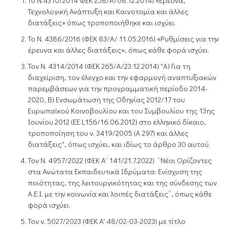
Το Ν.4310/2014 ΦΕΚ 258/Α/08.12.2014) «Έρευνα,
Τεχνολογική Ανάπτυξη και Καινοτομία και άλλες
διατάξεις» όπως τροποποιήθηκε και ισχύει.
Το Ν. 4386/2016 (ΦΕΚ 83/Α/ 11.05.2016) «Ρυθμίσεις για την
έρευνα και άλλες διατάξεις», όπως κάθε φορά ισχύει.
Τον Ν. 4314/2014 (ΦΕΚ 265/Α/23.12.2014) "Α) Για τη
διαχείριση, τον έλεγχο και την εφαρμογή αναπτυξιακών
παρεμβάσεων για την προγραμματική περίοδο 2014-
2020, Β) Ενσωμάτωση της Οδηγίας 2012/17 του
Ευρωπαϊκού Κοινοβουλίου και του Συμβουλίου της 13ης
Ιουνίου 2012 (ΕΕ L156/16.06.2012) στο ελληνικό δίκαιο,
τροποποίηση του ν. 3419/2005 (Α 297) και άλλες
διατάξεις", όπως ισχύει, και ιδίως το άρθρο 30 αυτού.
Τον Ν. 4957/2022 (ΦΕΚ Α΄ 141/21.7.2022) “Νέοι Ορίζοντες
στα Ανώτατα Εκπαιδευτικά Ιδρύματα: Ενίσχυση της
ποιότητας, της λειτουργικότητας και της σύνδεσης των
Α.Ε.Ι. με την κοινωνία και λοιπές διατάξεις”, όπως κάθε
φορά ισχύει.
Τον ν. 5027/2023 (ΦΕΚ A' 48/02-03-2023) με τίτλο