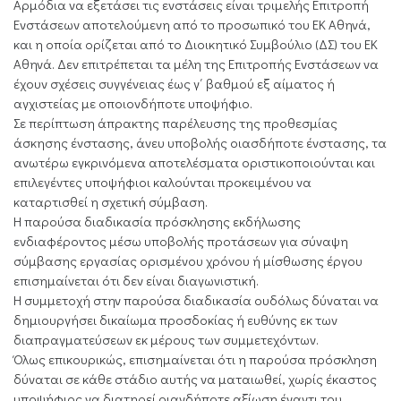
Αρμόδια να εξετάσει τις ενστάσεις είναι τριμελής Επιτροπή
Ενστάσεων αποτελούμενη από το προσωπικό του ΕΚ Αθηνά,
και η οποία ορίζεται από το Διοικητικό Συμβούλιο (ΔΣ) του ΕΚ
Αθηνά. Δεν επιτρέπεται τα μέλη της Επιτροπής Ενστάσεων να
έχουν σχέσεις συγγένειας έως γ΄ βαθμού εξ αίματος ή
αγχιστείας με οποιονδήποτε υποψήφιο.
Σε περίπτωση άπρακτης παρέλευσης της προθεσμίας
άσκησης ένστασης, άνευ υποβολής οιασδήποτε ένστασης, τα
ανωτέρω εγκρινόμενα αποτελέσματα οριστικοποιούνται και
επιλεγέντες υποψήφιοι καλούνται προκειμένου να
καταρτισθεί η σχετική σύμβαση.
Η παρούσα διαδικασία πρόσκλησης εκδήλωσης
ενδιαφέροντος μέσω υποβολής προτάσεων για σύναψη
σύμβασης εργασίας ορισμένου χρόνου ή μίσθωσης έργου
επισημαίνεται ότι δεν είναι διαγωνιστική.
Η συμμετοχή στην παρούσα διαδικασία ουδόλως δύναται να
δημιουργήσει δικαίωμα προσδοκίας ή ευθύνης εκ των
διαπραγματεύσεων εκ μέρους των συμμετεχόντων.
Όλως επικουρικώς, επισημαίνεται ότι η παρούσα πρόσκληση
δύναται σε κάθε στάδιο αυτής να ματαιωθεί, χωρίς έκαστος
υποψήφιος να διατηρεί οιανδήποτε αξίωση έναντι του