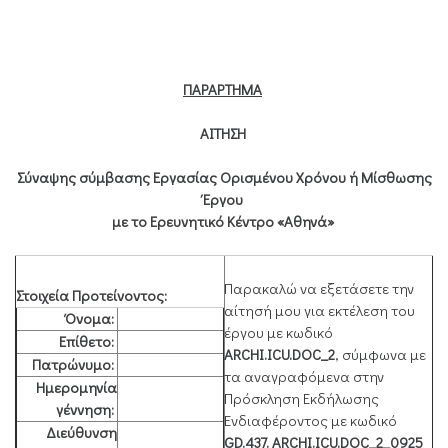
ΠΑΡΑΡΤΗΜΑ
ΑΙΤΗΣΗ
Σύναψης σύμβασης Εργασίας Ορισμένου Χρόνου ή Μίσθωσης
Έργου
με το Ερευνητικό Κέντρο «Αθηνά»
Παρακαλώ να εξετάσετε την
Στοιχεία Προτείνοντος:
αίτησή μου για εκτέλεση του
Όνομα:
έργου με κωδικό
Επίθετο:
ARCHI
.
ICU
.
DOC
_2
, σύμφωνα με
Πατρώνυμο:
τα αναγραφόμενα στην
Ημερομηνία
Πρόσκληση Εκδήλωσης
γέννηση:
Ενδιαφέροντος με κωδικό
Διεύθυνση
GD.437.
ARCHI
.
ICU
.
DOC
_
2
_0925