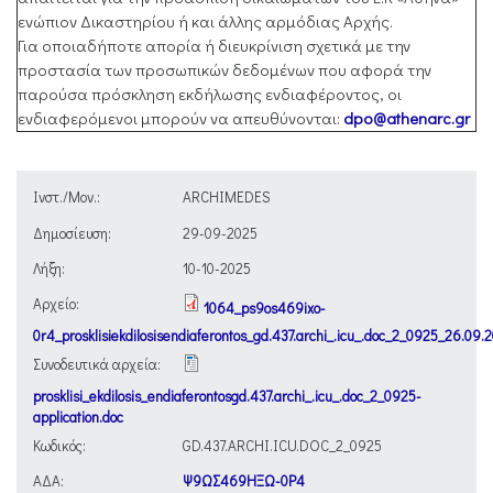
ενώπιον Δικαστηρίου ή και άλλης αρμόδιας Αρχής.
Για οποιαδήποτε απορία ή διευκρίνιση σχετικά με την
προστασία των προσωπικών δεδομένων που αφορά την
παρούσα πρόσκληση εκδήλωσης ενδιαφέροντος, οι
ενδιαφερόμενοι μπορούν να απευθύνονται:
dpo@athenarc.gr
Ινστ./Μον.:
ARCHIMEDES
Δημοσίευση:
29-09-2025
Λήξη:
10-10-2025
Αρχείο:
1064_ps9os469ixo-
0r4_prosklisiekdilosisendiaferontos_gd.437.archi_.icu_.doc_2_0925_26.09.
Συνοδευτικά αρχεία:
prosklisi_ekdilosis_endiaferontosgd.437.archi_.icu_.doc_2_0925-
application.doc
Κωδικός:
GD.437.ARCHI.ICU.DOC_2_0925
ΑΔΑ:
Ψ9ΩΣ469ΗΞΩ-0Ρ4