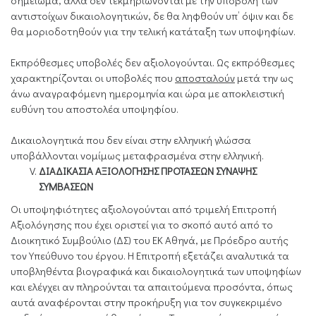
σημείωμα, αλλά δεν τεκμηριώνονται με την υποβολή των
αντιστοίχων δικαιολογητικών, δε θα ληφθούν υπ’ όψιν και δε
θα μοριοδοτηθούν για την τελική κατάταξη των υποψηφίων.
Εκπρόθεσμες υποβολές δεν αξιολογούνται. Ως εκπρόθεσμες
χαρακτηρίζονται οι υποβολές που
αποσταλούν
μετά την ως
άνω αναγραφόμενη ημερομηνία και ώρα με αποκλειστική
ευθύνη του αποστολέα υποψηφίου.
Δικαιολογητικά που δεν είναι στην ελληνική γλώσσα
υποβάλλονται νομίμως μεταφρασμένα στην ελληνική.
ΔΙΑΔΙΚΑΣΙΑ ΑΞΙΟΛΟΓΗΣΗΣ ΠΡΟΤΑΣΕΩΝ ΣΥΝΑΨΗΣ
ΣΥΜΒΑΣΕΩΝ
Οι υποψηφιότητες αξιολογούνται από τριμελή Επιτροπή
Αξιολόγησης που έχει οριστεί για το σκοπό αυτό από το
Διοικητικό Συμβούλιο (ΔΣ) του ΕΚ Αθηνά, με Πρόεδρο αυτής
τον Υπεύθυνο του έργου. Η Επιτροπή εξετάζει αναλυτικά τα
υποβληθέντα βιογραφικά και δικαιολογητικά των υποψηφίων
και ελέγχει αν πληρούνται τα απαιτούμενα προσόντα, όπως
αυτά αναφέρονται στην προκήρυξη για τον συγκεκριμένο