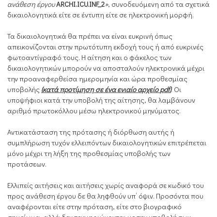
ανάθεση έργου
ARCHI
.
ICU
.
INF
_2
»
, συνοδευόμενη από τα σχετικά
δικαιολογητικά είτε σε έντυπη είτε σε ηλεκτρονική μορφή.
Τα δικαιολογητικά θα πρέπει να είναι ευκρινή όπως
απεικονίζονται στην πρωτότυπη εκδοχή τους ή από ευκρινές
φωτοαντίγραφό τους. Η αίτηση και ο φάκελος των
δικαιολογητικών μπορούν να αποσταλούν ηλεκτρονικά μέχρι
την προαναφερθείσα ημερομηνία και ώρα προθεσμίας
υποβολής
(κατά προτίμηση σε ένα ενιαίο αρχείο
pdf
)
. Οι
υποψήφιοι κατά την υποβολή της αίτησης, θα λαμβάνουν
αριθμό πρωτοκόλλου μέσω ηλεκτρονικού μηνύματος.
Αντικατάσταση της πρότασης ή διόρθωση αυτής ή
συμπλήρωση τυχόν ελλειπόντων δικαιολογητικών επιτρέπεται
μόνο μέχρι τη λήξη της προθεσμίας υποβολής των
προτάσεων.
Ελλιπείς αιτήσεις και αιτήσεις χωρίς αναφορά σε κωδικό του
προς ανάθεση έργου δε θα ληφθούν υπ’ όψιν. Προσόντα που
αναφέρονται είτε στην πρόταση, είτε στο βιογραφικό