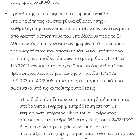
τους προς το ΕΚ Αθηνά,
πρόσβασης στα στοιχεία του ατομικού φακέλου
υποψηφιότητας και στα φύλλα αξιολόγησης -
βαθμολόγησης των λοιπών υποψηφίων συνεργατών μετά
από γραπτή αίτησή τους που υποβάλλουν προς το ΕΚ
Αθηνά εντός 5 ημερολογιακών ημερών από την επόμενη
της αναρτήσεως των αποτελεσμάτων και υπό τον όρο
τήρησης των προβλεπόμενων στο με αριθμό Γ/ΕΞ/4163-
1/6.7.2012 έγγραφο της Αρχής Προστασίας Δεδομένων
Προσωπικού Χαρακτήρα και της υπ’ αριθμ. 17/2002,
56/2003 και 40/2005 αποφάσεις αυτής και ειδικότερα
σωρευτικά υπό τις κάτωθι προϋποθέσεις:
α) Τα δεδομένα ζητούνται με νόμιμη διαδικασία, ήτοι
υποβάλλεται έγγραφη, εμπρόθεσμη αίτηση με
τεκμηρίωση υπέρτερου έννομου συμφέροντος,
σύμφωνα με το άρθρο 5§2, στοιχείο ε, του Ν. 2472/1997.
β) Η ανακοίνωση στοιχείων των υποψηφίων
περιορίζεται στη χορήγηση εκείνων μόνο των στοιχείων