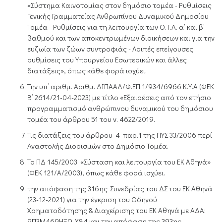
«Σύστημα Καινοτομίας στον δημόσιο τομέα - Ρυθμίσεις
Γενικής Γραμματείας Ανθρωπίνου Δυναμικού Δημοσίου
Τομέα - Ρυθμίσεις για τη λειτουργία των Ο.Τ.Α. α’ και β’
βαθμού και των αποκεντρωμένων διοικήσεων και για την
ευζωία των ζώων συντροφιάς - Λοιπές επείγουσες
ρυθμίσεις του Υπουργείου Εσωτερικών και άλλες
διατάξεις», όπως κάθε φορά ισχύει.
Την υπ’ αριθμ. Αριθμ. ΔΙΠΑΑΔ/Φ.ΕΠ.1/934/6966 Κ.Υ.Α (ΦΕΚ
Β’ 2614/21-04-2023) με τίτλο «Εξαιρέσεις από τον ετήσιο
προγραμματισμό ανθρώπινου δυναμικού του δημόσιου
τομέα του άρθρου 51 του ν. 4622/2019.
Τις διατάξεις του άρθρου 4 παρ.1 της ΠΥΣ 33/2006 περί
Αναστολής Διορισμών στο Δημόσιο Τομέα.
Το ΠΔ 145/2003 «Σύσταση και λειτουργία του ΕΚ Αθηνά»
(ΦΕΚ 121/Α/2003), όπως κάθε φορά ισχύει.
την απόφαση της 316ης Συνεδρίας του ΔΣ του ΕΚ Αθηνά
(23-12-2021) για την έγκριση του Οδηγού
Χρηματοδότησης & Διαχείρισης του ΕΚ Αθηνά με ΑΔΑ:
9Π3Μ469ΗΞΩ-Χ84 και την απόφαση της 393ης