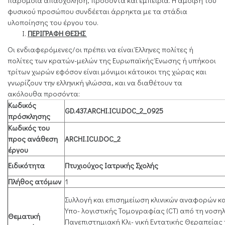
παρόμοια απασχόληση, προσόντα και εμπειρία. Η αμοιβή του
φυσικού προσώπου συνδέεται άρρηκτα με τα στάδια
υλοποίησης του έργου του.
ΠΕΡΙΓΡΑΦΗ ΘΕΣΗΣ
Οι ενδιαφερόμενες/οι πρέπει να είναι Έλληνες πολίτες ή
πολίτες των κρατών-μελών της Ευρωπαϊκής Ένωσης ή υπήκοοι
τρίτων χωρών εφόσον είναι μόνιμοι κάτοικοι της χώρας και
γνωρίζουν την ελληνική γλώσσα, και να διαθέτουν τα
ακόλουθα προσόντα:
Κωδικός
GD.437.ARCHI.ICU.DOC_2_0925
πρόσκλησης
Κωδικός του
προς ανάθεση
ARCHI.ICU.DOC_2
έργου
Ειδικότητα
Πτυχιούχος Ιατρικής Σχολής
Πλήθος ατόμων
1
Συλλογή και επισημείωση κλινικών αναφορών 
Υπο- λογιστικής Τομογραφίας (CT) από τη νοση
Θεματική
Πανεπιστημιακή Κλι- νική Εντατικής Θεραπείας