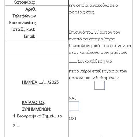
Κατοικίας:
την οποία ανακοίνωσε ο
Αριθ.
φορέας σας.
Τηλεφώνων
Επικοινωνίας
(σταθ., κιν.):
Επισυνάπτω γι’ αυτόν τον
Email:
σκοπό τα απαραίτητα
δικαιολογητικά που φαίνονται
στον κατάλογο συνημμένων.
Συγκατάθεση για
περαιτέρω επεξεργασία των
προσωπικών δεδομένων.
ΗΜ/ΝΙΑ
:
…/…./202
5
ΝΑΙ
ΚΑΤΑΛΟΓΟΣ
ΣΥΝΗΜΜΕΝΩΝ:
Βιογραφικό Σημείωμα.
ΟΧΙ
...