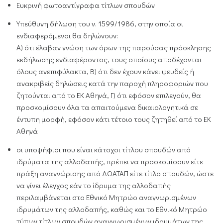
Ευκρινή φωτοαντίγραφα τίτλων σπουδών
Υπεύθυνη δήλωση του ν. 1599/1986, στην οποία οι
ενδιαφερόμενοι θα δηλώνουν:
Α) ότι έλαβαν γνώση των όρων της παρούσας πρόσκλησης
εκδήλωσης ενδιαφέροντος, τους οποίους αποδέχονται
όλους ανεπιφύλακτα, Β) ότι δεν έχουν κάνει ψευδείς ή
ανακριβείς δηλώσεις κατά την παροχή πληροφοριών που
ζητούνται από το ΕΚ Αθηνά, Γ) ότι εφόσον επιλεγούν, θα
προσκομίσουν όλα τα απαιτούμενα δικαιολογητικά σε
έντυπη μορφή, εφόσον κάτι τέτοιο τους ζητηθεί από το ΕΚ
Αθηνά
οι υποψήφιοι που είναι κάτοχοι τίτλου σπουδών από
ιδρύματα της αλλοδαπής, πρέπει να προσκομίσουν είτε
πράξη αναγνώρισης από ΔΟΑΤΑΠ είτε τίτλο σπουδών, ώστε
να γίνει έλεγχος εάν το ίδρυμα της αλλοδαπής
περιλαμβάνεται στο Εθνικό Μητρώο αναγνωρισμένων
ιδρυμάτων της αλλοδαπής, καθώς και το Εθνικό Μητρώο
τύπων τίτλων σπουδών αναγνωρισμένων ιδρυμάτων της