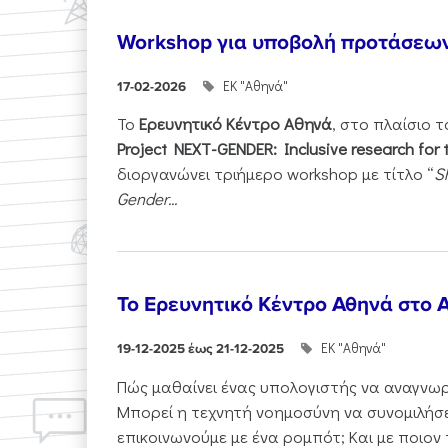
Workshop για υποβολή προτάσεω
ΕΚ "Αθηνά"
17-02-2026
Το
Ερευνητικό Κέντρο Αθηνά
, στο πλαίσιο 
Project NEXT-GENDER: Inclusive research for 
διοργανώνει τριήμερο workshop με τίτλο “
S
Gender...
Το Ερευνητικό Κέντρο Αθηνά στο A
ΕΚ "Αθηνά"
19-12-2025 έως 21-12-2025
Πώς μαθαίνει ένας υπολογιστής να αναγνωρί
Μπορεί η τεχνητή νοημοσύνη να συνομιλήσε
επικοινωνούμε με ένα ρομπότ; Και με ποιον