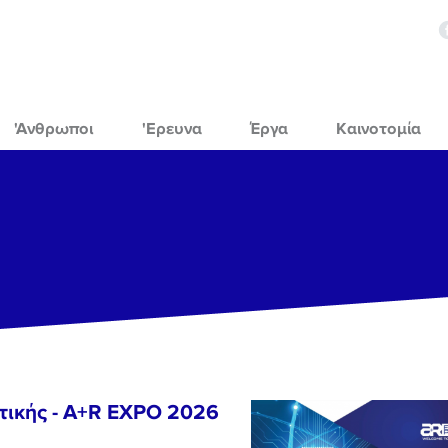
'Ανθρωποι
'Ερευνα
Έργα
Καινοτομία
τικής - A+R EXPO 2026