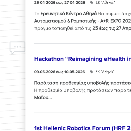
ΕΚ "Αθηνά"
25-04-2026 έως 27-04-2026
Το
Ερευνητικό Κέντρο Αθηνά
θα συμμετάσχ
Αυτοματισμού & Ρομποτικής - Α+R EXPO 202
πραγματοποιηθεί από τις
25 έως τις 27 Απρ
Hackathon “Reimagining eHealth i
ΕΚ "Αθηνά"
09-05-2026 έως 10-05-2026
Παράταση προθεσμίας υποβολής προτάσε
Η προθεσμία υποβολής προτάσεων παρατεί
Μαΐου...
1st Hellenic Robotics Forum (HRF 