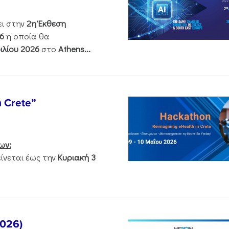
ει στην
2η Έκθεση
6
η οποία θα
ιλίου 2026
στο
Athens...
n Crete”
ων:
νεται έως την
Κυριακή 3
2026)