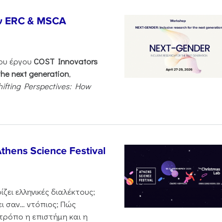
ν ERC & MSCA
του έργου
COST Innovators
the next generation
,
hifting Perspectives: How
thens Science Festival
ζει ελληνικές διαλέκτους;
ι σαν… ντόπιος; Πώς
 τρόπο η επιστήμη και η