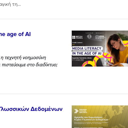
γική τη...
he age of AI
ς η τεχνητή νοημοσύνη
 πιστεύουμε στο διαδίκτυο;
 Γλωσσικών Δεδομένων