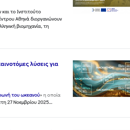
και το Ινστιτούτο
Κέντρου Αθηνά διοργανώνουν
ληνική βιομηχανία, τη
αινοτόμες λύσεις για
 φωνή του ωκεανού
» η οποία
τη 27 Νοεμβρίου 2025...