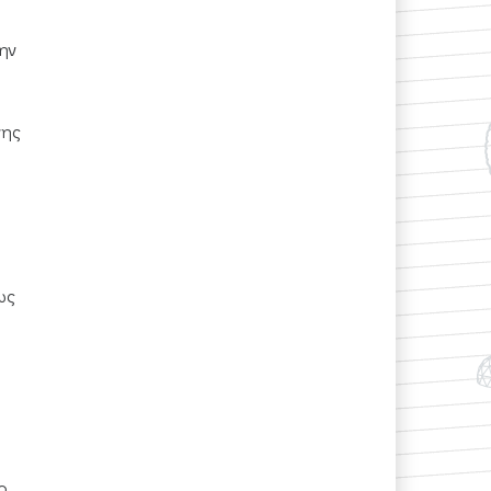
ην
νης
ως
ο