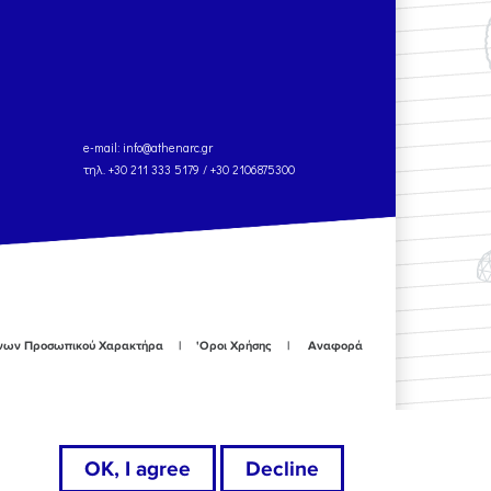
e-mail:
info@athenarc.gr
τηλ. +30 211 333 5179 / +30 2106875300
ένων Προσωπικού Χαρακτήρα
'Οροι Χρήσης
Αναφορά
OK, I agree
Decline