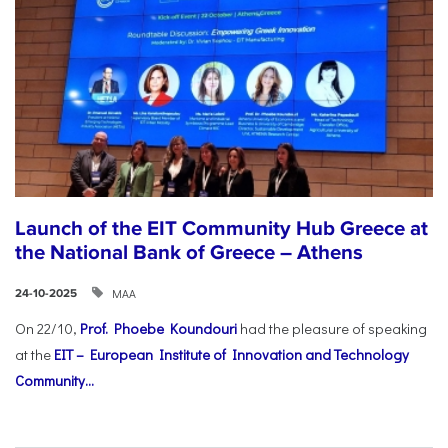
Launch of the EIT Community Hub Greece at
the National Bank of Greece – Athens
ΜΑΑ
24-10-2025
On 22/10,
Prof. Phoebe Koundouri
had the pleasure of speaking
at the
EIT – European Institute of Innovation and Technology
Community...