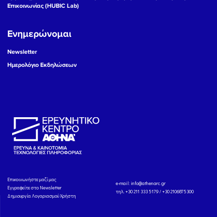
Επικοινωνίας (HUBIC Lab)
Ενημερώνομαι
Newsletter
Ημερολόγιο Εκδηλώσεων
Eπικοινωνήστε μαζί μας
e-mail:
info@athenarc.gr
Εγγραφείτε στο Newsletter
τηλ. +30 211 333 5179 / +30 2106875300
Δημιουργία Λογαριασμού Χρήστη