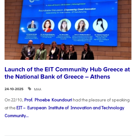
Launch of the EIT Community Hub Greece at
the National Bank of Greece – Athens
ΜΑΑ
24-10-2025
On 22/10,
Prof. Phoebe Koundouri
had the pleasure of speaking
at the
EIT – European Institute of Innovation and Technology
Community...