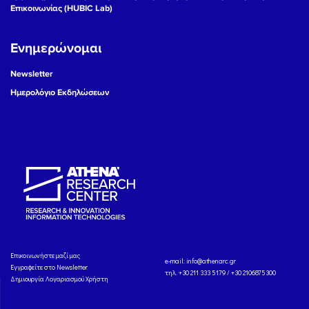
Επικοινωνίας (HUBIC Lab)
Ενημερώνομαι
Newsletter
Ημερολόγιο Εκδηλώσεων
Eπικοινωνήστε μαζί μας
e-mail:
info@athenarc.gr
Εγγραφείτε στο Newsletter
τηλ. +30 211 333 5179 / +30 2106875300
Δημιουργία Λογαριασμού Χρήστη