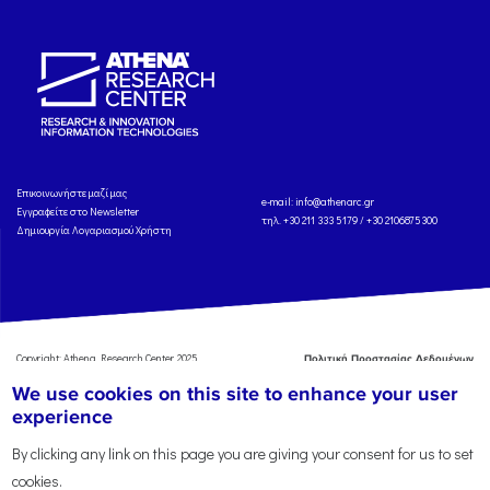
Eπικοινωνήστε μαζί μας
e-mail:
info@athenarc.gr
Εγγραφείτε στο Newsletter
τηλ. +30 211 333 5179 / +30 2106875300
Δημιουργία Λογαριασμού Χρήστη
Copyright: Athena Research Center, 2025
Πολιτική Προστασίας Δεδομένων
Προσωπικού Χαρακτήρα
'Οροι
We use cookies on this site to enhance your user
Χρήσης
Αναφορά
experience
By clicking any link on this page you are giving your consent for us to set
cookies.