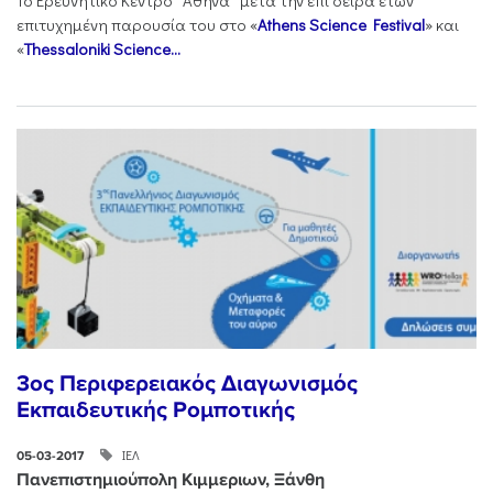
Το Ερευνητικό Κέντρο “Αθηνά” μετά την επί σειρά ετών
επιτυχημένη παρουσία του στο «
Athens Science Festival
» και
«
Thessaloniki Science...
3ος Περιφερειακός Διαγωνισμός
Εκπαιδευτικής Ρομποτικής
ΙΕΛ
05-03-2017
Πανεπιστημιούπολη Κιμμεριων, Ξάνθη