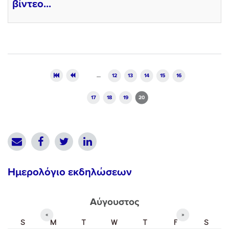
βίντεο...
Pages
…
12
13
14
15
16
17
18
19
20
Ημερολόγιο εκδηλώσεων
Αύγουστος
«
»
S
M
T
W
T
F
S