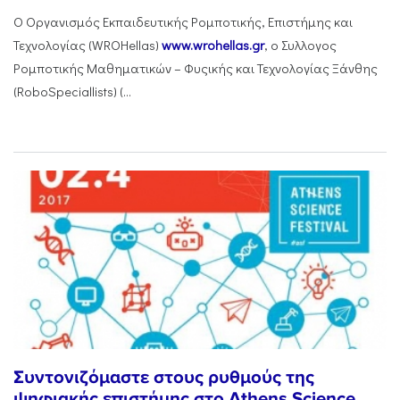
Ο Οργανισμός Εκπαιδευτικής Ρομποτικής, Επιστήμης και
Τεχνολογίας (WROHellas)
www.wrohellas.gr
, ο Συλλογος
Ρομποτικής Μαθηματικών – Φυςικής και Τεχνολογίας Ξάνθης
(RoboSpeciallists) (...
Συντονιζόμαστε στους ρυθμούς της
ψηφιακής επιστήμης στο Athens Science