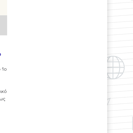
e
 1ο
ικό
έως