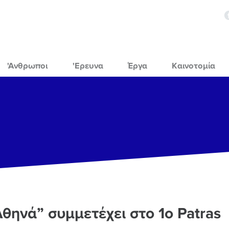
'Ανθρωποι
'Ερευνα
Έργα
Καινοτομία
Αθηνά” συμμετέχει στο 1o Patras