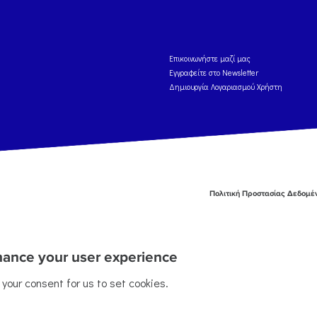
Eπικοινωνήστε μαζί μας
Εγγραφείτε στο Newsletter
Δημιουργία Λογαριασμού Χρήστη
Πολιτική Προστασίας Δεδομ
nhance your user experience
g your consent for us to set cookies.
sed under a
Creative Commons Attribution-ShareAlike 4.0 International License
, except where 