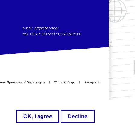
e-mail:
info@athenarc.gr
τηλ. +30 211 333 5179 / +30 2106875300
ένων Προσωπικού Χαρακτήρα
'Οροι Χρήσης
Αναφορά
OK, I agree
Decline
specified otherwise.