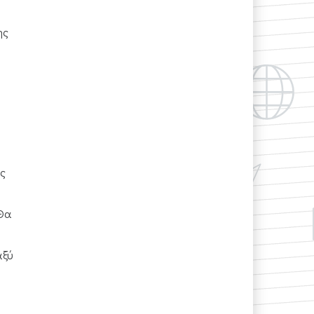
ης
ς
 Θα
αξύ