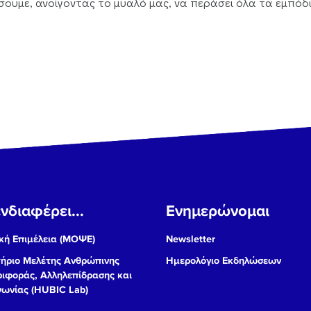
ουμε, ανοίγοντας το μυαλό μας, να περάσει όλα τα εμπόδι
νδιαφέρει...
Ενημερώνομαι
ή Επιμέλεια (ΜΟΨΕ)
Newsletter
ήριο Μελέτης Ανθρώπινης
Ημερολόγιο Εκδηλώσεων
ιφοράς, Αλληλεπίδρασης και
νωνίας (HUBIC Lab)