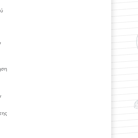
ού
ν
ηση
ν
της