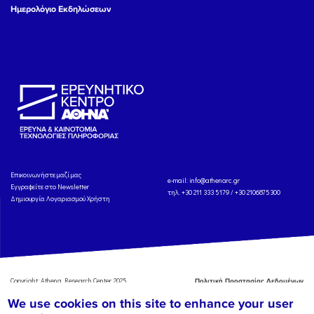
Ημερολόγιο Εκδηλώσεων
Eπικοινωνήστε μαζί μας
e-mail:
info@athenarc.gr
Εγγραφείτε στο Newsletter
τηλ. +30 211 333 5179 / +30 2106875300
Δημιουργία Λογαριασμού Χρήστη
Copyright: Athena Research Center, 2025
Πολιτική Προστασίας Δεδομένων
Προσωπικού Χαρακτήρα
'Οροι
We use cookies on this site to enhance your user
Χρήσης
Αναφορά