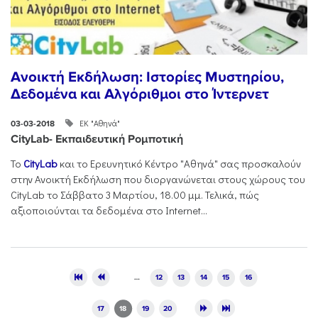
Ανοικτή Εκδήλωση: Ιστορίες Μυστηρίου,
Δεδομένα και Αλγόριθμοι στο Ίντερνετ
ΕΚ "Αθηνά"
03-03-2018
CityLab- Εκπαιδευτική Ρομποτική
Το
CityLab
και το Ερευνητικό Κέντρο "Αθηνά" σας προσκαλούν
στην Ανοικτή Εκδήλωση που διοργανώνεται στους χώρους του
CityLab το Σάββατο 3 Μαρτίου, 18.00 μμ. Τελικά, πώς
αξιοποιούνται τα δεδομένα στο Internet...
Pages
…
12
13
14
15
16
17
18
19
20