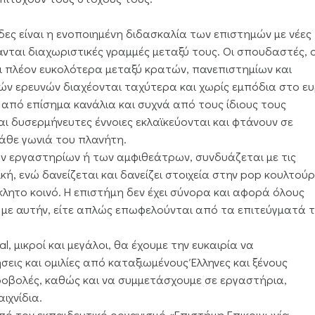
ίδες είναι η ενοποιημένη διδασκαλία των επιστημών με νέες
ανται διαχωριστικές γραμμές μεταξύ τους. Οι σπουδαστές, ο
αι πλέον ευκολότερα μεταξύ κρατών, πανεπιστημίων και
ών ερευνών διαχέονται ταχύτερα και χωρίς εμπόδια στο ε
, από επίσημα κανάλια και συχνά από τους ίδιους τους
αι δυσερμήνευτες έννοιες εκλαϊκεύονται και φτάνουν σε
άθε γωνιά του πλανήτη.
ν εργαστηρίων ή των αμφιθεάτρων, συνδυάζεται με τις
ική, ενώ δανείζεται και δανείζει στοιχεία στην pop κουλτούρ
λητο κοινό. Η επιστήμη δεν έχει σύνορα και αφορά όλους
ι με αυτήν, είτε απλώς επωφελούνται από τα επιτεύγματά τ
l, μικροί και μεγάλοι, θα έχουμε την ευκαιρία να
ς και ομιλίες από καταξιωμένους Έλληνες και ξένους
προβολές, καθώς και να συμμετάσχουμε σε εργαστήρια,
ιχνίδια.
από τον εκπαιδευτικό οργανισμό «Επιστήμη Επικοινωνία –