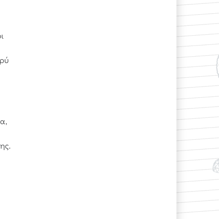
ι
υρύ
α,
ης.