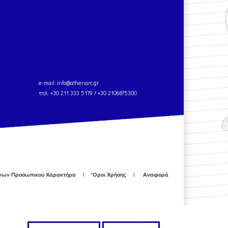
e-mail:
info@athenarc.gr
τηλ. +30 211 333 5179 / +30 2106875300
ένων Προσωπικού Χαρακτήρα
'Οροι Χρήσης
Αναφορά