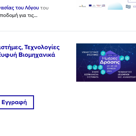
γασίας του Λόγου
του
ποδομή για τις...
στήμες, Τεχνολογίες
Ευφυή Βιομηχανικά
Εγγραφή