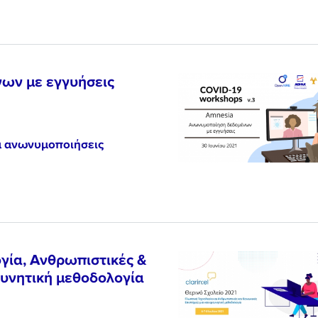
ων με εγγυήσεις
α ανωνυμοποιήσεις
ογία, Ανθρωπιστικές &
ευνητική μεθοδολογία