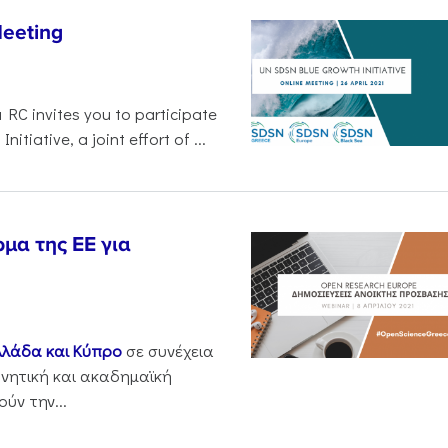
Meeting
 RC invites you to participate
tiative, a joint effort of ...
μα της ΕΕ για
λλάδα και Κύπρο
σε συνέχεια
νητική και ακαδημαϊκή
ύν την...