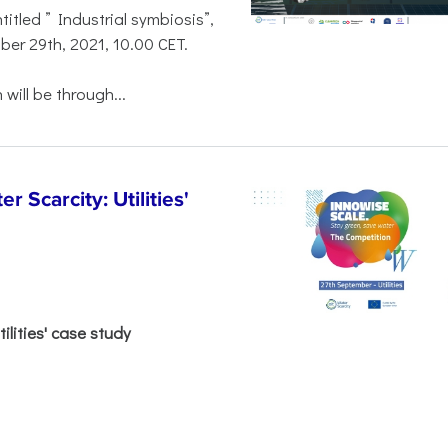
titled ” Industrial symbiosis”,
mber 29th, 2021, 10.00 CET.
 will be through...
 Scarcity: Utilities'
ilities' case study