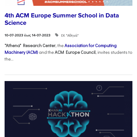
4th ACM Europe Summer School in Data
Science
ΕΚ "Αθηνά"
10-07-2023 έως 14-07-2023
"Athena" Research Center
, the
Association for Computing
Machinery (ACM)
and the
ACM Europe Council
, invites students to
the...