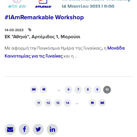
#IAmRemarkable Workshop
14-03-2023
ΕΚ "Αθηνά", Αρτέμιδος 1, Μαρούσι
Με αφορμή την Παγκόσμια Ημέρα της Γυναίκας
,
η
Μονάδα
Καινοτομίας για τις Γυναίκες
και η ...
Pages
…
6
7
8
9
10
11
12
13
14
…