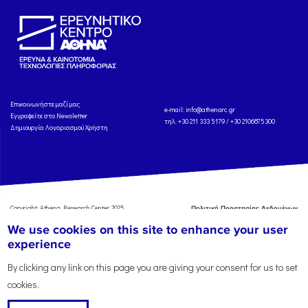
Eπικοινωνήστε μαζί μας
e-mail:
info@athenarc.gr
Εγγραφείτε στο Newsletter
τηλ. +30 211 333 5179 / +30 2106875300
Δημιουργία Λογαριασμού Χρήστη
Copyright: Athena Research Center, 2025
Πολιτική Προστασίας Δεδομένων
Προσωπικού Χαρακτήρα
'Οροι
We use cookies on this site to enhance your user
Χρήσης
Αναφορά
experience
By clicking any link on this page you are giving your consent for us to set
cookies.