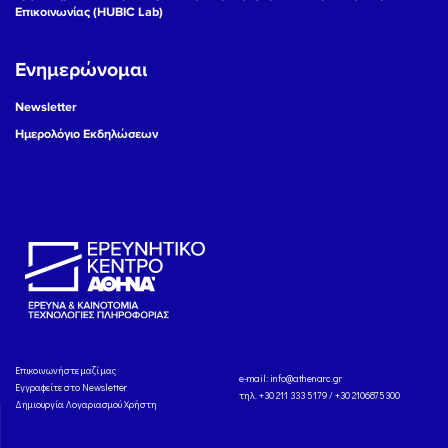
Επικοινωνίας (HUBIC Lab)
Ενημερώνομαι
Newsletter
Ημερολόγιο Εκδηλώσεων
Eπικοινωνήστε μαζί μας
e-mail:
info@athenarc.gr
Εγγραφείτε στο Newsletter
τηλ. +30 211 333 5179 / +30 2106875300
Δημιουργία Λογαριασμού Χρήστη