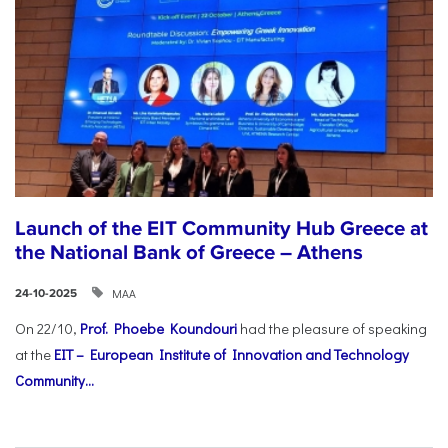
Launch of the EIT Community Hub Greece at
the National Bank of Greece – Athens
ΜΑΑ
24-10-2025
On 22/10,
Prof. Phoebe Koundouri
had the pleasure of speaking
at the
EIT – European Institute of Innovation and Technology
Community...