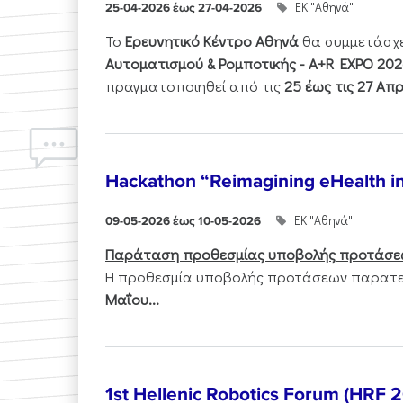
ΕΚ "Αθηνά"
25-04-2026 έως 27-04-2026
Το
Ερευνητικό Κέντρο Αθηνά
θα συμμετάσχ
Αυτοματισμού & Ρομποτικής - Α+R EXPO 202
πραγματοποιηθεί από τις
25 έως τις 27 Απρ
Hackathon “Reimagining eHealth i
ΕΚ "Αθηνά"
09-05-2026 έως 10-05-2026
Παράταση προθεσμίας υποβολής προτάσε
Η προθεσμία υποβολής προτάσεων παρατεί
Μαΐου...
1st Hellenic Robotics Forum (HRF 