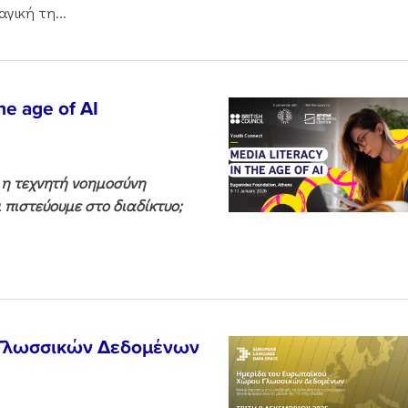
γική τη...
he age of AI
ς η τεχνητή νοημοσύνη
 πιστεύουμε στο διαδίκτυο;
 Γλωσσικών Δεδομένων