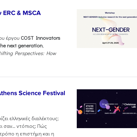
ν ERC & MSCA
του έργου
COST Innovators
the next generation
,
hifting Perspectives: How
thens Science Festival
ζει ελληνικές διαλέκτους;
ι σαν… ντόπιος; Πώς
 τρόπο η επιστήμη και η