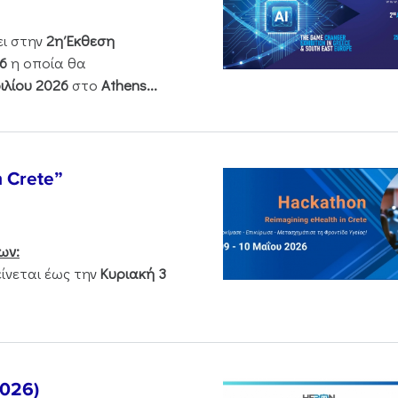
ει στην
2η Έκθεση
6
η οποία θα
ιλίου 2026
στο
Athens...
n Crete”
ων:
νεται έως την
Κυριακή 3
2026)