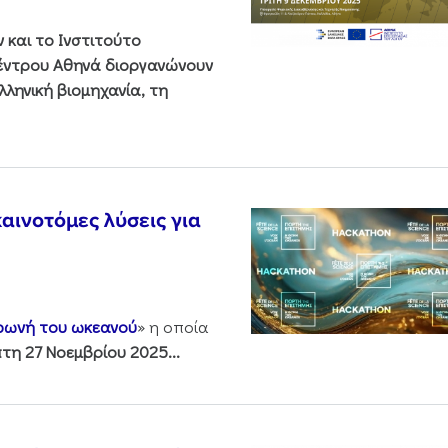
και το Ινστιτούτο
Κέντρου Αθηνά διοργανώνουν
ληνική βιομηχανία, τη
αινοτόμες λύσεις για
 φωνή του ωκεανού
» η οποία
τη 27 Νοεμβρίου 2025...