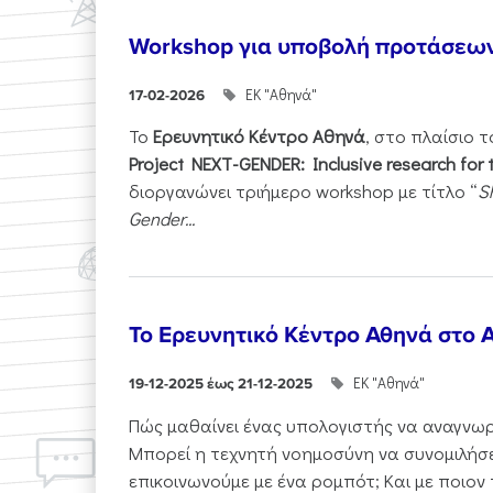
Workshop για υποβολή προτάσεω
ΕΚ "Αθηνά"
17-02-2026
Το
Ερευνητικό Κέντρο Αθηνά
, στο πλαίσιο 
Project NEXT-GENDER: Inclusive research for 
διοργανώνει τριήμερο workshop με τίτλο “
S
Gender...
Το Ερευνητικό Κέντρο Αθηνά στο A
ΕΚ "Αθηνά"
19-12-2025 έως 21-12-2025
Πώς μαθαίνει ένας υπολογιστής να αναγνωρί
Μπορεί η τεχνητή νοημοσύνη να συνομιλήσε
επικοινωνούμε με ένα ρομπότ; Και με ποιον