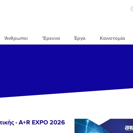
'Ανθρωποι
'Ερευνα
Έργα
Καινοτομία
τικής - A+R EXPO 2026