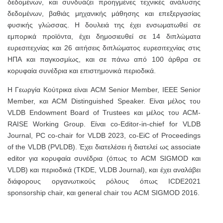
δεδομένων, και συνδυάζει προηγμένες τεχνικές ανάλυσης
δεδομένων, βαθιάς μηχανικής μάθησης και επεξεργασίας
φυσικής γλώσσας. Η δουλειά της έχει ενσωματωθεί σε
εμπορικά προϊόντα, έχει δημοσιευθεί σε 14 διπλώματα
ευρεσιτεχνίας και 26 αιτήσεις διπλώματος ευρεσιτεχνίας στις
ΗΠΑ και παγκοσμίως, και σε πάνω από 100 άρθρα σε
κορυφαία συνέδρια και επιστημονικά περιοδικά.
Η Γεωργία Κούτρικα είναι ACM Senior Member, IEEE Senior
Member, και ACM Distinguished Speaker. Είναι μέλος του
VLDB Endowment Board of Trustees και μέλος του ACM-
RAISE Working Group. Είναι co-Editor-in-chief for VLDB
Journal, PC co-chair for VLDB 2023, co-EiC of Proceedings
of the VLDB (PVLDB). Έχει διατελέσει ή διατελεί ως associate
editor για κορυφαία συνέδρια (όπως το ACM SIGMOD και
VLDB) και περιοδικά (TKDE, VLDB Journal), και έχει αναλάβει
διάφορους οργανωτικούς ρόλους όπως ICDE2021
sponsorship chair, και general chair του ACM SIGMOD 2016.