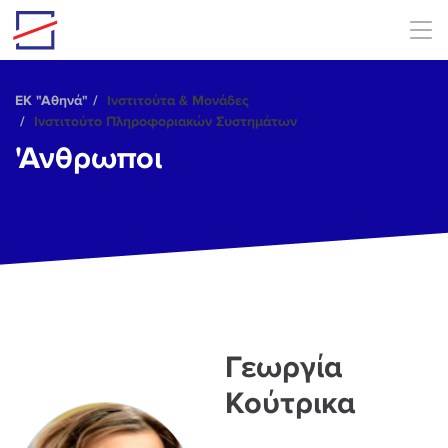
Skip to main content
ΕΚ "Αθηνά"
Ινστιτούτα & Μονάδες
Ινστιτούτο Πληροφοριακών Συστημάτων
'Ανθρωποι
Γεωργία
Κούτρικα