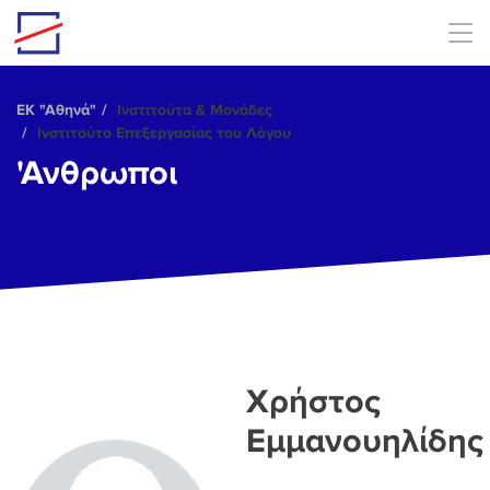
Skip to main content
ΕΚ "Αθηνά"
Ινστιτούτα & Μονάδες
Ινστιτούτο Επεξεργασίας του Λόγου
'Ανθρωποι
Χρήστος
Εμμανουηλίδης