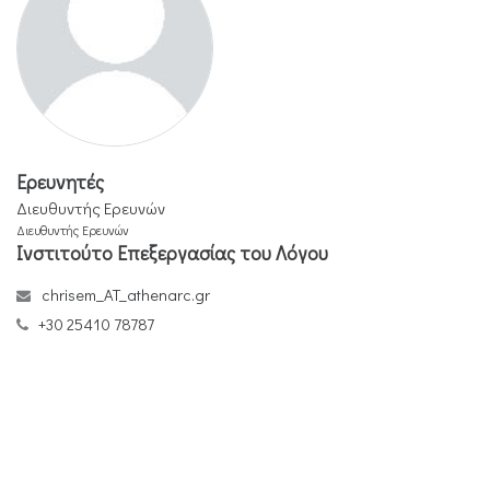
Ερευνητές
Διευθυντής Ερευνών
Διευθυντής Ερευνών
Ινστιτούτο Επεξεργασίας του Λόγου
chrisem_AT_athenarc.gr
+30 25410 78787